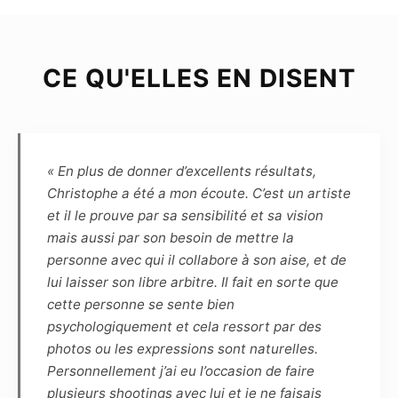
représenté par un représentant légal, et poser
librement et volontairement pour chacune des
photographies prises par le Photographe.
CE QU'ELLES EN DISENT
Chaque séance de prise de vue est soit libre,
soit thématique ; dans ce dernier cas, le Modèle
et le Photographe s’engagent à se consulter
préalablement en définissant les spécificités et
contraintes afin que chacun s’y prépare.
« En plus de donner d’excellents résultats,
Christophe a été a mon écoute. C’est un artiste
Article 4
et il le prouve par sa sensibilité et sa vision
Le choix des photographies sera fait
mais aussi par son besoin de mettre la
uniquement par le photographe, sans
personne avec qui il collabore à son aise, et de
engagement sur le nombre. Pour indication,
lui laisser son libre arbitre. Il fait en sorte que
pour une séance de 1h30, une dizaine de
cette personne se sente bien
photos sont généralement retenues.
psychologiquement et cela ressort par des
Le photographe s’engage à remettre sous 5
photos ou les expressions sont naturelles.
semaines, par voie numérique, les
Personnellement j’ai eu l’occasion de faire
photographies de la séance. La haute définition
plusieurs shootings avec lui et je ne faisais