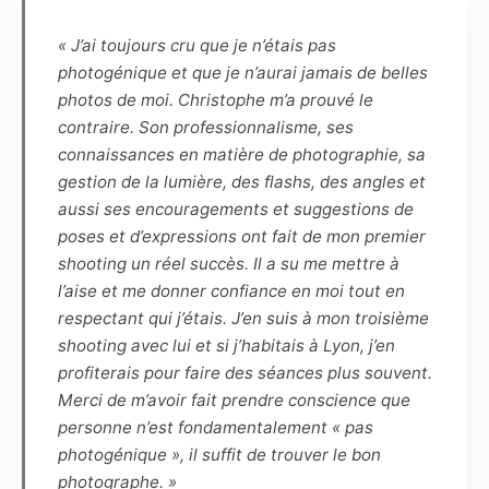
ainsi être reproduites en partie ou en totalité
« J’ai toujours cru que je n’étais pas
sur tout support (notamment numérique,
photogénique et que je n’aurai jamais de belles
papier, magnétique, textile, plastique,
photos de moi. Christophe m’a prouvé le
céramique, etc.) et intégrées à tout autre
contraire. Son professionnalisme, ses
matériel (tel que photographie, dessin,
connaissances en matière de photographie, sa
illustration, peinture, vidéo, animations, etc.)
gestion de la lumière, des flashs, des angles et
connus ou à venir.
aussi ses encouragements et suggestions de
poses et d’expressions ont fait de mon premier
Article 7
shooting un réel succès. Il a su me mettre à
Les éventuels commentaires, titres ou
l’aise et me donner confiance en moi tout en
légendes accompagnant la reproduction ou la
respectant qui j’étais. J’en suis à mon troisième
représentation de la ou de ces photographies
shooting avec lui et si j’habitais à Lyon, j’en
ne devront pas porter atteinte à la réputation
profiterais pour faire des séances plus souvent.
ou à la vie privée du modèle et réciproquement.
Merci de m’avoir fait prendre conscience que
personne n’est fondamentalement « pas
Article 8
photogénique », il suffit de trouver le bon
Le Photographe et le Modèle s’autorisent
photographe. »
mutuellement l’usage à des fins