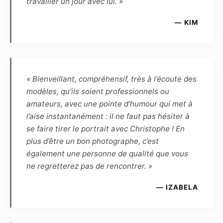
travailler un jour avec lui. »
Article 6
— KIM
Le Modèle reconnaît que, de par la loi, le
Photographe, auteur des photos, demeure le
propriétaire inaliénable de toutes les
photographies prises par lui-même, et qu’en
« Bienveillant, compréhensif, très à l’écoute des
conséquence le Modèle ne peut revendiquer
modèles, qu’ils soient professionnels ou
aucune propriété ou droit d’auteur. Le
amateurs, avec une pointe d’humour qui met à
Photographe reconnaît que, de par la loi, le
l’aise instantanément : il ne faut pas hésiter à
Modèle demeure le propriétaire inaliénable de
se faire tirer le portrait avec Christophe ! En
son image. Le Photographe et le Modèle se
plus d’être un bon photographe, c’est
cèdent réciproquement les droits d’utilisation
également une personne de qualité que vous
des photographies réalisées lors de la séance
ne regretterez pas de rencontrer. »
pour une durée de 10 ans à reconduction tacite,
et dès lors sont autorisés à fixer, reproduire et
— IZABELA
communiquer par tout moyen technique les
photographies réalisées dans le cadre du
présent contrat. Les photographies pourront