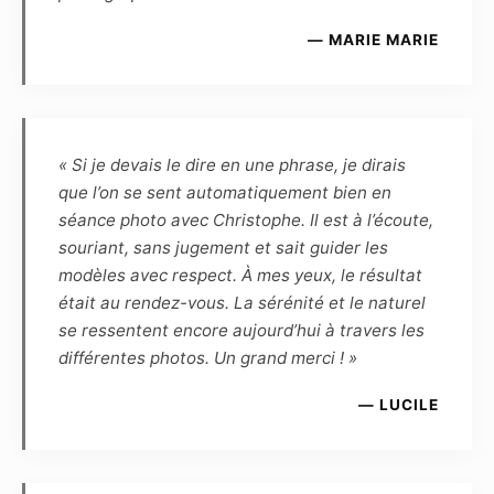
promotionnelles, et à titre gracieux, de toutes
— MARIE MARIE
les photographies réalisées par le Photographe
et mettant en scène le Modèle :
– d’une part, le Modèle autorise l’exposition
virtuelle des photographies sur les pages et
sites Internet du Photographe, ainsi que
« Si je devais le dire en une phrase, je dirais
l’exposition publique des photographies (par
que l’on se sent automatiquement bien en
exemple lors d’une exposition dans un lieu
séance photo avec Christophe. Il est à l’écoute,
public ou privé, galerie, salon, concours, etc.).
souriant, sans jugement et sait guider les
Le modèle ne pourra exiger aucun partage des
modèles avec respect. À mes yeux, le résultat
éventuels gains ou prix remportés en cas de
était au rendez-vous. La sérénité et le naturel
présentation par le photographe des photos
se ressentent encore aujourd’hui à travers les
qu’il aura réalisées ou retouchées à un
différentes photos. Un grand merci ! »
concours.
— LUCILE
– Le modèle conserve une liberté d’utilisation
pour toute action de démarchage auprès
d’agences (ou structures assimilées) ou pour