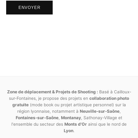
ENVOYER
Article 11
Toute prestation non listée dans ce présent
contrat donnera lieu à de nouveaux accords,
ainsi que de nouvelles dates et facturations.
Pour tout litige né de l’interprétation ou de
l’exécution des présentes, il est fait attribution
expresse de juridiction aux tribunaux
compétents statuant en droit français.
Fait en deux exemplaires originaux, l’un remis au
photographe, l’autre au modèle. Chaque page doit
Zone de déplacement & Projets de Shooting :
Basé à Cailloux-
être paraphée par les deux parties. La mention « lu et
sur-Fontaines, je propose des projets en
collaboration photo
gratuite
approuvé » doit y être inscrite en toutes lettres de
(mode book ou projet artistique personnel) sur la
région lyonnaise, notamment à
Neuville-sur-Saône
,
manière manuscrite.
Fontaines-sur-Saône
,
Montanay
, Sathonay-Village et
l'ensemble du secteur des
Monts d'Or
ainsi que le nord de
Lyon
.