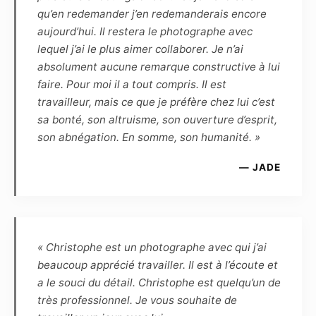
(dossier HD) permettra de faire des
qu’en redemander j’en redemanderais encore
impressions non lucratives, sans contrainte de
aujourd’hui. Il restera le photographe avec
temps ou de quantité, tandis que la basse
lequel j’ai le plus aimer collaborer. Je n’ai
définition, marquée par le photographe, pourra
absolument aucune remarque constructive à lui
être diffusée sur Internet dans le cadre du
faire. Pour moi il a tout compris. Il est
cercle privé et familial, ou de la promotion
travailleur, mais ce que je préfère chez lui c’est
personnelle du modèle, dans un but non
sa bonté, son altruisme, son ouverture d’esprit,
commercial.
son abnégation. En somme, son humanité. »
— JADE
Article 5
Le Modèle confirme que, quel que soit
l’utilisation, le genre ou l’importance de la
diffusion, la rémunération forfaitaire de ses
prestations est fixée à zéro euro. Cette
« Christophe est un photographe avec qui j’ai
rémunération est définitive, et le Modèle
beaucoup apprécié travailler. Il est à l’écoute et
reconnaît être entièrement rempli de son droit
a le souci du détail. Christophe est quelqu’un de
et renonce en conséquence à toute demande
très professionnel. Je vous souhaite de
ultérieure de rémunération complémentaire.