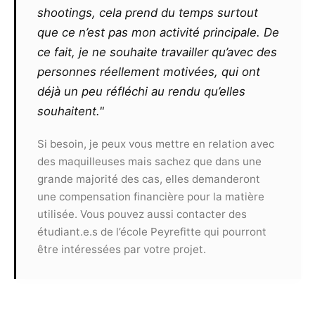
Le photographe ne pourra exiger un
shootings, cela prend du temps surtout
quelconque commissionnement sur un contrat
que ce n’est pas mon activité principale. De
remporté par le modèle, même s’il l’est grâce
ce fait, je ne souhaite travailler qu’avec des
aux seules photos qu’il aura réalisées ou
personnes réellement motivées, qui ont
retouchées. De même, il ne pourra exiger aucun
partage des éventuels gains ou prix remportés
déjà un peu réfléchi au rendu qu’elles
par le modèle suite à la présentation de clichés
souhaitent."
à un concours.
Toute utilisation commerciale des
Si besoin, je peux vous mettre en relation avec
photographies devra faire l’objet d’un nouveau
des maquilleuses mais sachez que dans une
contrat et ne pourra pas s’effectuer sans
grande majorité des cas, elles demanderont
l’accord des deux parties.
une compensation financière pour la matière
utilisée. Vous pouvez aussi contacter des
Article 9
étudiant.e.s de l’école Peyrefitte qui pourront
Le présent contrat est valable, sans limite de
être intéressées par votre projet.
territoire, pour une durée de 10 ans
reconductibles.