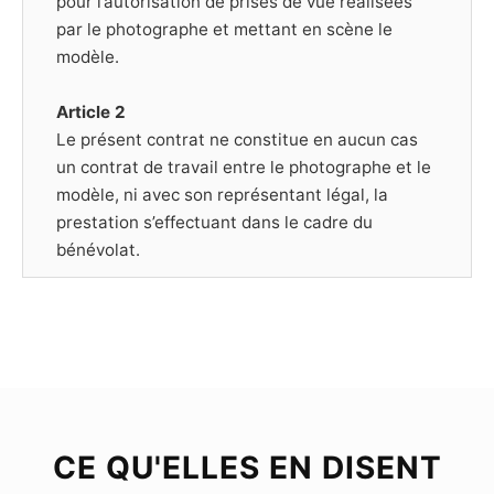
pour l’autorisation de prises de vue réalisées
par le photographe et mettant en scène le
modèle.
Article 2
Le présent contrat ne constitue en aucun cas
un contrat de travail entre le photographe et le
modèle, ni avec son représentant légal, la
prestation s’effectuant dans le cadre du
bénévolat.
Article 3
Le Modèle déclare être majeur (plus de dix-huit
ans) ou mineur mais dans ce cas être
représenté par un représentant légal, et poser
librement et volontairement pour chacune des
photographies prises par le Photographe.
CE QU'ELLES EN DISENT
Chaque séance de prise de vue est soit libre,