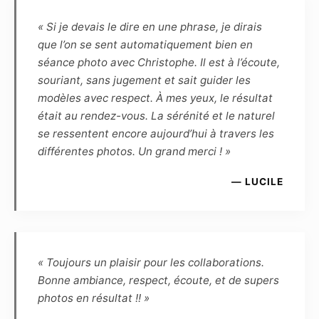
virtuelle des photographies sur les pages et
sites Internet du Photographe, ainsi que
« Si je devais le dire en une phrase, je dirais
l’exposition publique des photographies (par
que l’on se sent automatiquement bien en
exemple lors d’une exposition dans un lieu
séance photo avec Christophe. Il est à l’écoute,
public ou privé, galerie, salon, concours, etc.).
souriant, sans jugement et sait guider les
Le modèle ne pourra exiger aucun partage des
modèles avec respect. À mes yeux, le résultat
éventuels gains ou prix remportés en cas de
était au rendez-vous. La sérénité et le naturel
présentation par le photographe des photos
se ressentent encore aujourd’hui à travers les
qu’il aura réalisées ou retouchées à un
différentes photos. Un grand merci ! »
concours.
— LUCILE
– Le modèle conserve une liberté d’utilisation
pour toute action de démarchage auprès
d’agences (ou structures assimilées) ou pour
tout concours, dans la presse traditionnelle ou
sur internet, à la seule condition que le nom du
« Toujours un plaisir pour les collaborations.
photographe apparaisse clairement en marge
Bonne ambiance, respect, écoute, et de supers
de la photo, ou par référence à ce dernier.
photos en résultat !! »
– d’autre part, le Photographe autorise le