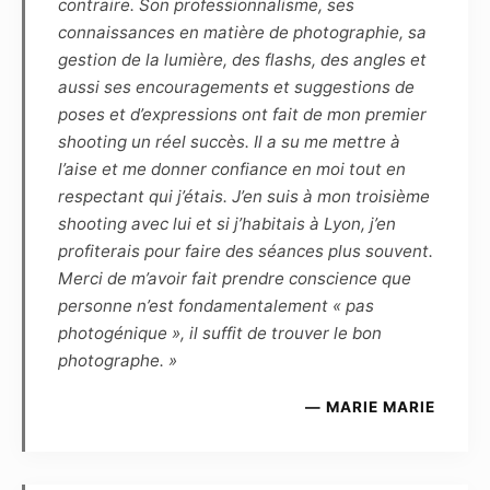
contraire. Son professionnalisme, ses
matériel (tel que photographie, dessin,
connaissances en matière de photographie, sa
illustration, peinture, vidéo, animations, etc.)
gestion de la lumière, des flashs, des angles et
connus ou à venir.
aussi ses encouragements et suggestions de
poses et d’expressions ont fait de mon premier
Article 7
shooting un réel succès. Il a su me mettre à
Les éventuels commentaires, titres ou
l’aise et me donner confiance en moi tout en
légendes accompagnant la reproduction ou la
respectant qui j’étais. J’en suis à mon troisième
représentation de la ou de ces photographies
shooting avec lui et si j’habitais à Lyon, j’en
ne devront pas porter atteinte à la réputation
profiterais pour faire des séances plus souvent.
ou à la vie privée du modèle et réciproquement.
Merci de m’avoir fait prendre conscience que
personne n’est fondamentalement « pas
Article 8
photogénique », il suffit de trouver le bon
Le Photographe et le Modèle s’autorisent
photographe. »
mutuellement l’usage à des fins
promotionnelles, et à titre gracieux, de toutes
— MARIE MARIE
les photographies réalisées par le Photographe
et mettant en scène le Modèle :
– d’une part, le Modèle autorise l’exposition