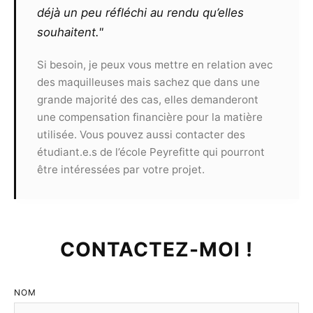
partage des éventuels gains ou prix remportés
déjà un peu réfléchi au rendu qu’elles
par le modèle suite à la présentation de clichés
souhaitent."
à un concours.
Toute utilisation commerciale des
Si besoin, je peux vous mettre en relation avec
photographies devra faire l’objet d’un nouveau
des maquilleuses mais sachez que dans une
contrat et ne pourra pas s’effectuer sans
grande majorité des cas, elles demanderont
l’accord des deux parties.
une compensation financière pour la matière
utilisée. Vous pouvez aussi contacter des
Article 9
étudiant.e.s de l’école Peyrefitte qui pourront
Le présent contrat est valable, sans limite de
être intéressées par votre projet.
territoire, pour une durée de 10 ans
reconductibles.
Article 10
CONTACTEZ-MOI !
LE PHOTOGRAPHE :
Devra respecter sans le
moindre écart les recommandations de sa
déontologie. Il ne peut refuser la présence d’un
NOM
tiers à condition que celui-ci n’interfère pas