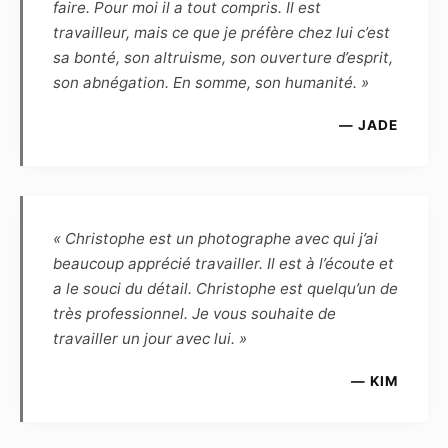
être diffusée sur Internet dans le cadre du
faire. Pour moi il a tout compris. Il est
cercle privé et familial, ou de la promotion
travailleur, mais ce que je préfère chez lui c’est
personnelle du modèle, dans un but non
sa bonté, son altruisme, son ouverture d’esprit,
commercial.
son abnégation. En somme, son humanité. »
— JADE
Article 5
Le Modèle confirme que, quel que soit
l’utilisation, le genre ou l’importance de la
diffusion, la rémunération forfaitaire de ses
prestations est fixée à zéro euro. Cette
« Christophe est un photographe avec qui j’ai
rémunération est définitive, et le Modèle
beaucoup apprécié travailler. Il est à l’écoute et
reconnaît être entièrement rempli de son droit
a le souci du détail. Christophe est quelqu’un de
et renonce en conséquence à toute demande
très professionnel. Je vous souhaite de
ultérieure de rémunération complémentaire.
travailler un jour avec lui. »
Article 6
— KIM
Le Modèle reconnaît que, de par la loi, le
Photographe, auteur des photos, demeure le