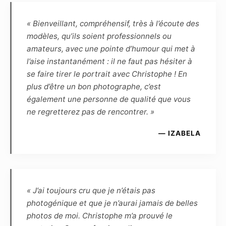
propriétaire inaliénable de toutes les
photographies prises par lui-même, et qu’en
« Bienveillant, compréhensif, très à l’écoute des
conséquence le Modèle ne peut revendiquer
modèles, qu’ils soient professionnels ou
aucune propriété ou droit d’auteur. Le
amateurs, avec une pointe d’humour qui met à
Photographe reconnaît que, de par la loi, le
l’aise instantanément : il ne faut pas hésiter à
Modèle demeure le propriétaire inaliénable de
se faire tirer le portrait avec Christophe ! En
son image. Le Photographe et le Modèle se
plus d’être un bon photographe, c’est
cèdent réciproquement les droits d’utilisation
également une personne de qualité que vous
des photographies réalisées lors de la séance
ne regretterez pas de rencontrer. »
pour une durée de 10 ans à reconduction tacite,
et dès lors sont autorisés à fixer, reproduire et
— IZABELA
communiquer par tout moyen technique les
photographies réalisées dans le cadre du
présent contrat. Les photographies pourront
ainsi être reproduites en partie ou en totalité
« J’ai toujours cru que je n’étais pas
sur tout support (notamment numérique,
photogénique et que je n’aurai jamais de belles
papier, magnétique, textile, plastique,
photos de moi. Christophe m’a prouvé le
céramique, etc.) et intégrées à tout autre