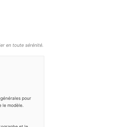
r en toute sérénité.
s générales pour
e le modèle.
tographe et le