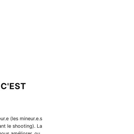
 C'EST
r.e (les mineur.e.s
nt le shooting). La
nous améliorer, ou