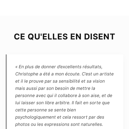
Le Modèle déclare être majeur (plus de dix-huit
ans) ou mineur mais dans ce cas être
représenté par un représentant légal, et poser
librement et volontairement pour chacune des
photographies prises par le Photographe.
CE QU'ELLES EN DISENT
Chaque séance de prise de vue est soit libre,
soit thématique ; dans ce dernier cas, le Modèle
et le Photographe s’engagent à se consulter
préalablement en définissant les spécificités et
contraintes afin que chacun s’y prépare.
« En plus de donner d’excellents résultats,
Christophe a été a mon écoute. C’est un artiste
Article 4
et il le prouve par sa sensibilité et sa vision
Le choix des photographies sera fait
mais aussi par son besoin de mettre la
uniquement par le photographe, sans
personne avec qui il collabore à son aise, et de
engagement sur le nombre. Pour indication,
lui laisser son libre arbitre. Il fait en sorte que
pour une séance de 1h30, une dizaine de
cette personne se sente bien
photos sont généralement retenues.
psychologiquement et cela ressort par des
Le photographe s’engage à remettre sous 5
photos ou les expressions sont naturelles.