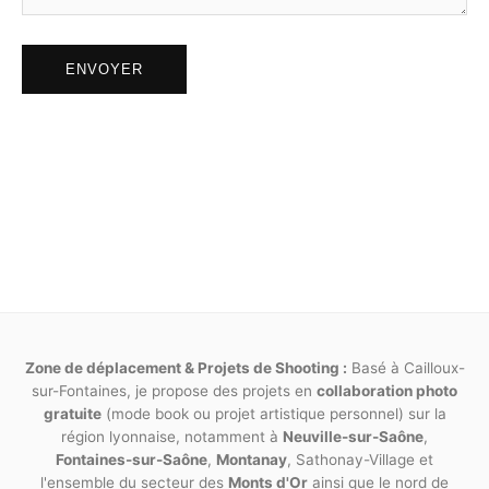
responsabilité.
ENVOYER
Article 11
Toute prestation non listée dans ce présent
contrat donnera lieu à de nouveaux accords,
ainsi que de nouvelles dates et facturations.
Pour tout litige né de l’interprétation ou de
l’exécution des présentes, il est fait attribution
expresse de juridiction aux tribunaux
compétents statuant en droit français.
Fait en deux exemplaires originaux, l’un remis au
photographe, l’autre au modèle. Chaque page doit
Zone de déplacement & Projets de Shooting :
Basé à Cailloux-
être paraphée par les deux parties. La mention « lu et
sur-Fontaines, je propose des projets en
collaboration photo
gratuite
approuvé » doit y être inscrite en toutes lettres de
(mode book ou projet artistique personnel) sur la
région lyonnaise, notamment à
Neuville-sur-Saône
,
manière manuscrite.
Fontaines-sur-Saône
,
Montanay
, Sathonay-Village et
l'ensemble du secteur des
Monts d'Or
ainsi que le nord de