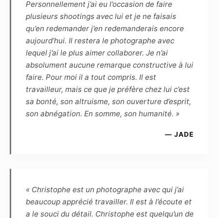
semaines, par voie numérique, les
Personnellement j’ai eu l’occasion de faire
photographies de la séance. La haute définition
plusieurs shootings avec lui et je ne faisais
(dossier HD) permettra de faire des
qu’en redemander j’en redemanderais encore
impressions non lucratives, sans contrainte de
aujourd’hui. Il restera le photographe avec
temps ou de quantité, tandis que la basse
lequel j’ai le plus aimer collaborer. Je n’ai
définition, marquée par le photographe, pourra
absolument aucune remarque constructive à lui
être diffusée sur Internet dans le cadre du
faire. Pour moi il a tout compris. Il est
cercle privé et familial, ou de la promotion
travailleur, mais ce que je préfère chez lui c’est
personnelle du modèle, dans un but non
sa bonté, son altruisme, son ouverture d’esprit,
commercial.
son abnégation. En somme, son humanité. »
— JADE
Article 5
Le Modèle confirme que, quel que soit
l’utilisation, le genre ou l’importance de la
diffusion, la rémunération forfaitaire de ses
prestations est fixée à zéro euro. Cette
« Christophe est un photographe avec qui j’ai
rémunération est définitive, et le Modèle
beaucoup apprécié travailler. Il est à l’écoute et
reconnaît être entièrement rempli de son droit
a le souci du détail. Christophe est quelqu’un de