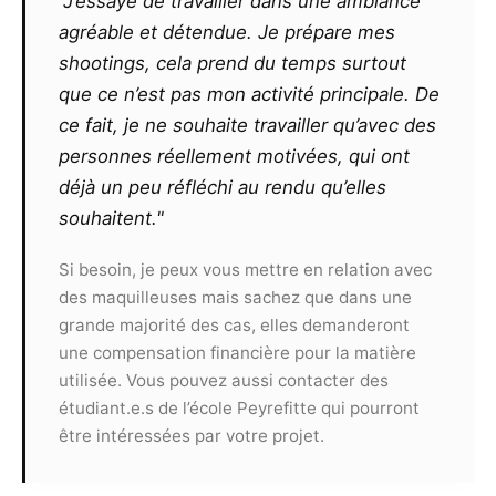
"J’essaye de travailler dans une ambiance
agréable et détendue. Je prépare mes
Le photographe ne pourra exiger un
shootings, cela prend du temps surtout
quelconque commissionnement sur un contrat
que ce n’est pas mon activité principale. De
remporté par le modèle, même s’il l’est grâce
ce fait, je ne souhaite travailler qu’avec des
aux seules photos qu’il aura réalisées ou
personnes réellement motivées, qui ont
retouchées. De même, il ne pourra exiger aucun
partage des éventuels gains ou prix remportés
déjà un peu réfléchi au rendu qu’elles
par le modèle suite à la présentation de clichés
souhaitent."
à un concours.
Toute utilisation commerciale des
Si besoin, je peux vous mettre en relation avec
photographies devra faire l’objet d’un nouveau
des maquilleuses mais sachez que dans une
contrat et ne pourra pas s’effectuer sans
grande majorité des cas, elles demanderont
l’accord des deux parties.
une compensation financière pour la matière
utilisée. Vous pouvez aussi contacter des
Article 9
étudiant.e.s de l’école Peyrefitte qui pourront
Le présent contrat est valable, sans limite de
être intéressées par votre projet.
territoire, pour une durée de 10 ans
reconductibles.