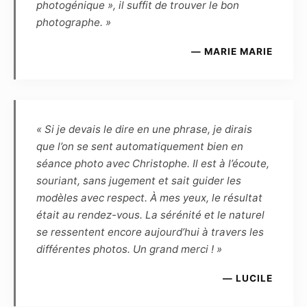
photogénique », il suffit de trouver le bon
Le Photographe et le Modèle s’autorisent
photographe. »
mutuellement l’usage à des fins
promotionnelles, et à titre gracieux, de toutes
— MARIE MARIE
les photographies réalisées par le Photographe
et mettant en scène le Modèle :
– d’une part, le Modèle autorise l’exposition
virtuelle des photographies sur les pages et
sites Internet du Photographe, ainsi que
« Si je devais le dire en une phrase, je dirais
l’exposition publique des photographies (par
que l’on se sent automatiquement bien en
exemple lors d’une exposition dans un lieu
séance photo avec Christophe. Il est à l’écoute,
public ou privé, galerie, salon, concours, etc.).
souriant, sans jugement et sait guider les
Le modèle ne pourra exiger aucun partage des
modèles avec respect. À mes yeux, le résultat
éventuels gains ou prix remportés en cas de
était au rendez-vous. La sérénité et le naturel
présentation par le photographe des photos
se ressentent encore aujourd’hui à travers les
qu’il aura réalisées ou retouchées à un
différentes photos. Un grand merci ! »
concours.
— LUCILE
– Le modèle conserve une liberté d’utilisation
pour toute action de démarchage auprès