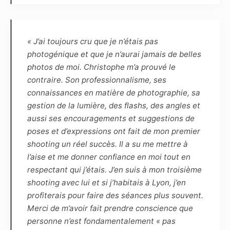
photographies réalisées dans le cadre du
présent contrat. Les photographies pourront
ainsi être reproduites en partie ou en totalité
« J’ai toujours cru que je n’étais pas
sur tout support (notamment numérique,
photogénique et que je n’aurai jamais de belles
papier, magnétique, textile, plastique,
photos de moi. Christophe m’a prouvé le
céramique, etc.) et intégrées à tout autre
contraire. Son professionnalisme, ses
matériel (tel que photographie, dessin,
connaissances en matière de photographie, sa
illustration, peinture, vidéo, animations, etc.)
gestion de la lumière, des flashs, des angles et
connus ou à venir.
aussi ses encouragements et suggestions de
poses et d’expressions ont fait de mon premier
Article 7
shooting un réel succès. Il a su me mettre à
Les éventuels commentaires, titres ou
l’aise et me donner confiance en moi tout en
légendes accompagnant la reproduction ou la
respectant qui j’étais. J’en suis à mon troisième
représentation de la ou de ces photographies
shooting avec lui et si j’habitais à Lyon, j’en
ne devront pas porter atteinte à la réputation
profiterais pour faire des séances plus souvent.
ou à la vie privée du modèle et réciproquement.
Merci de m’avoir fait prendre conscience que
personne n’est fondamentalement « pas
Article 8