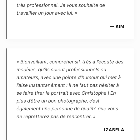
et renonce en conséquence à toute demande
très professionnel. Je vous souhaite de
ultérieure de rémunération complémentaire.
travailler un jour avec lui. »
Article 6
— KIM
Le Modèle reconnaît que, de par la loi, le
Photographe, auteur des photos, demeure le
propriétaire inaliénable de toutes les
photographies prises par lui-même, et qu’en
« Bienveillant, compréhensif, très à l’écoute des
conséquence le Modèle ne peut revendiquer
modèles, qu’ils soient professionnels ou
aucune propriété ou droit d’auteur. Le
amateurs, avec une pointe d’humour qui met à
Photographe reconnaît que, de par la loi, le
l’aise instantanément : il ne faut pas hésiter à
Modèle demeure le propriétaire inaliénable de
se faire tirer le portrait avec Christophe ! En
son image. Le Photographe et le Modèle se
plus d’être un bon photographe, c’est
cèdent réciproquement les droits d’utilisation
également une personne de qualité que vous
des photographies réalisées lors de la séance
ne regretterez pas de rencontrer. »
pour une durée de 10 ans à reconduction tacite,
et dès lors sont autorisés à fixer, reproduire et
— IZABELA
communiquer par tout moyen technique les