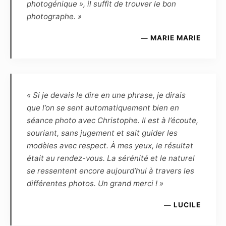
photogénique », il suffit de trouver le bon
Le Photographe et le Modèle s’autorisent
photographe. »
mutuellement l’usage à des fins
promotionnelles, et à titre gracieux, de toutes
— MARIE MARIE
les photographies réalisées par le Photographe
et mettant en scène le Modèle :
– d’une part, le Modèle autorise l’exposition
virtuelle des photographies sur les pages et
sites Internet du Photographe, ainsi que
« Si je devais le dire en une phrase, je dirais
l’exposition publique des photographies (par
que l’on se sent automatiquement bien en
exemple lors d’une exposition dans un lieu
séance photo avec Christophe. Il est à l’écoute,
public ou privé, galerie, salon, concours, etc.).
souriant, sans jugement et sait guider les
Le modèle ne pourra exiger aucun partage des
modèles avec respect. À mes yeux, le résultat
éventuels gains ou prix remportés en cas de
était au rendez-vous. La sérénité et le naturel
présentation par le photographe des photos
se ressentent encore aujourd’hui à travers les
qu’il aura réalisées ou retouchées à un
différentes photos. Un grand merci ! »
concours.
— LUCILE
– Le modèle conserve une liberté d’utilisation
pour toute action de démarchage auprès