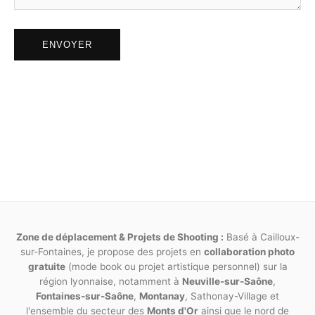
responsabilité.
ENVOYER
Article 11
Toute prestation non listée dans ce présent
contrat donnera lieu à de nouveaux accords,
ainsi que de nouvelles dates et facturations.
Pour tout litige né de l’interprétation ou de
l’exécution des présentes, il est fait attribution
expresse de juridiction aux tribunaux
compétents statuant en droit français.
Fait en deux exemplaires originaux, l’un remis au
photographe, l’autre au modèle. Chaque page doit
Zone de déplacement & Projets de Shooting :
Basé à Cailloux-
être paraphée par les deux parties. La mention « lu et
sur-Fontaines, je propose des projets en
collaboration photo
gratuite
approuvé » doit y être inscrite en toutes lettres de
(mode book ou projet artistique personnel) sur la
région lyonnaise, notamment à
Neuville-sur-Saône
,
manière manuscrite.
Fontaines-sur-Saône
,
Montanay
, Sathonay-Village et
l'ensemble du secteur des
Monts d'Or
ainsi que le nord de