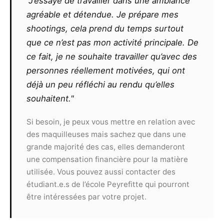
"J’essaye de travailler dans une ambiance
agréable et détendue. Je prépare mes
Le photographe ne pourra exiger un
shootings, cela prend du temps surtout
quelconque commissionnement sur un contrat
que ce n’est pas mon activité principale. De
remporté par le modèle, même s’il l’est grâce
ce fait, je ne souhaite travailler qu’avec des
aux seules photos qu’il aura réalisées ou
personnes réellement motivées, qui ont
retouchées. De même, il ne pourra exiger aucun
partage des éventuels gains ou prix remportés
déjà un peu réfléchi au rendu qu’elles
par le modèle suite à la présentation de clichés
souhaitent."
à un concours.
Toute utilisation commerciale des
Si besoin, je peux vous mettre en relation avec
photographies devra faire l’objet d’un nouveau
des maquilleuses mais sachez que dans une
contrat et ne pourra pas s’effectuer sans
grande majorité des cas, elles demanderont
l’accord des deux parties.
une compensation financière pour la matière
utilisée. Vous pouvez aussi contacter des
Article 9
étudiant.e.s de l’école Peyrefitte qui pourront
Le présent contrat est valable, sans limite de
être intéressées par votre projet.
territoire, pour une durée de 10 ans
reconductibles.