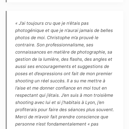
photographies réalisées dans le cadre du
présent contrat. Les photographies pourront
ainsi être reproduites en partie ou en totalité
« J’ai toujours cru que je n’étais pas
sur tout support (notamment numérique,
photogénique et que je n’aurai jamais de belles
papier, magnétique, textile, plastique,
photos de moi. Christophe m’a prouvé le
céramique, etc.) et intégrées à tout autre
contraire. Son professionnalisme, ses
matériel (tel que photographie, dessin,
connaissances en matière de photographie, sa
illustration, peinture, vidéo, animations, etc.)
gestion de la lumière, des flashs, des angles et
connus ou à venir.
aussi ses encouragements et suggestions de
poses et d’expressions ont fait de mon premier
Article 7
shooting un réel succès. Il a su me mettre à
Les éventuels commentaires, titres ou
l’aise et me donner confiance en moi tout en
légendes accompagnant la reproduction ou la
respectant qui j’étais. J’en suis à mon troisième
représentation de la ou de ces photographies
shooting avec lui et si j’habitais à Lyon, j’en
ne devront pas porter atteinte à la réputation
profiterais pour faire des séances plus souvent.
ou à la vie privée du modèle et réciproquement.
Merci de m’avoir fait prendre conscience que
personne n’est fondamentalement « pas
Article 8