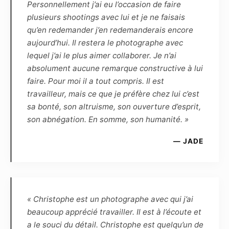
semaines, par voie numérique, les
Personnellement j’ai eu l’occasion de faire
photographies de la séance. La haute définition
plusieurs shootings avec lui et je ne faisais
(dossier HD) permettra de faire des
qu’en redemander j’en redemanderais encore
impressions non lucratives, sans contrainte de
aujourd’hui. Il restera le photographe avec
temps ou de quantité, tandis que la basse
lequel j’ai le plus aimer collaborer. Je n’ai
définition, marquée par le photographe, pourra
absolument aucune remarque constructive à lui
être diffusée sur Internet dans le cadre du
faire. Pour moi il a tout compris. Il est
cercle privé et familial, ou de la promotion
travailleur, mais ce que je préfère chez lui c’est
personnelle du modèle, dans un but non
sa bonté, son altruisme, son ouverture d’esprit,
commercial.
son abnégation. En somme, son humanité. »
— JADE
Article 5
Le Modèle confirme que, quel que soit
l’utilisation, le genre ou l’importance de la
diffusion, la rémunération forfaitaire de ses
prestations est fixée à zéro euro. Cette
« Christophe est un photographe avec qui j’ai
rémunération est définitive, et le Modèle
beaucoup apprécié travailler. Il est à l’écoute et
reconnaît être entièrement rempli de son droit
a le souci du détail. Christophe est quelqu’un de