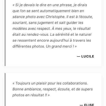
sites Internet du Photographe, ainsi que
« Si je devais le dire en une phrase, je dirais
l’exposition publique des photographies (par
que l’on se sent automatiquement bien en
exemple lors d’une exposition dans un lieu
séance photo avec Christophe. Il est à l’écoute,
public ou privé, galerie, salon, concours, etc.).
souriant, sans jugement et sait guider les
Le modèle ne pourra exiger aucun partage des
modèles avec respect. À mes yeux, le résultat
éventuels gains ou prix remportés en cas de
était au rendez-vous. La sérénité et le naturel
présentation par le photographe des photos
se ressentent encore aujourd’hui à travers les
qu’il aura réalisées ou retouchées à un
différentes photos. Un grand merci ! »
concours.
— LUCILE
– Le modèle conserve une liberté d’utilisation
pour toute action de démarchage auprès
d’agences (ou structures assimilées) ou pour
tout concours, dans la presse traditionnelle ou
sur internet, à la seule condition que le nom du
« Toujours un plaisir pour les collaborations.
photographe apparaisse clairement en marge
Bonne ambiance, respect, écoute, et de supers
de la photo, ou par référence à ce dernier.
photos en résultat !! »
– d’autre part, le Photographe autorise le
Modèle à une utilisation libre de droits pour
— ELISE