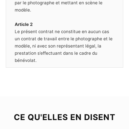
par le photographe et mettant en scène le
modèle.
Article 2
Le présent contrat ne constitue en aucun cas
un contrat de travail entre le photographe et le
modèle, ni avec son représentant légal, la
prestation s’effectuant dans le cadre du
bénévolat.
Article 3
Le Modèle déclare être majeur (plus de dix-huit
ans) ou mineur mais dans ce cas être
représenté par un représentant légal, et poser
librement et volontairement pour chacune des
photographies prises par le Photographe.
CE QU'ELLES EN DISENT
Chaque séance de prise de vue est soit libre,
soit thématique ; dans ce dernier cas, le Modèle