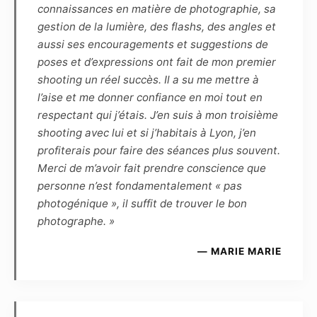
connaissances en matière de photographie, sa
illustration, peinture, vidéo, animations, etc.)
gestion de la lumière, des flashs, des angles et
connus ou à venir.
aussi ses encouragements et suggestions de
poses et d’expressions ont fait de mon premier
Article 7
shooting un réel succès. Il a su me mettre à
Les éventuels commentaires, titres ou
l’aise et me donner confiance en moi tout en
légendes accompagnant la reproduction ou la
respectant qui j’étais. J’en suis à mon troisième
représentation de la ou de ces photographies
shooting avec lui et si j’habitais à Lyon, j’en
ne devront pas porter atteinte à la réputation
profiterais pour faire des séances plus souvent.
ou à la vie privée du modèle et réciproquement.
Merci de m’avoir fait prendre conscience que
personne n’est fondamentalement « pas
Article 8
photogénique », il suffit de trouver le bon
Le Photographe et le Modèle s’autorisent
photographe. »
mutuellement l’usage à des fins
promotionnelles, et à titre gracieux, de toutes
— MARIE MARIE
les photographies réalisées par le Photographe
et mettant en scène le Modèle :
– d’une part, le Modèle autorise l’exposition
virtuelle des photographies sur les pages et