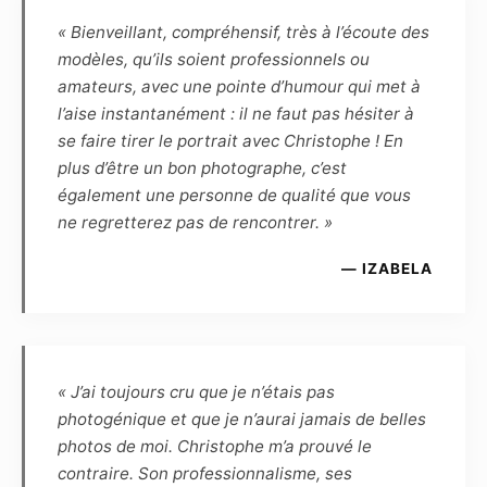
photographies prises par lui-même, et qu’en
« Bienveillant, compréhensif, très à l’écoute des
conséquence le Modèle ne peut revendiquer
modèles, qu’ils soient professionnels ou
aucune propriété ou droit d’auteur. Le
amateurs, avec une pointe d’humour qui met à
Photographe reconnaît que, de par la loi, le
l’aise instantanément : il ne faut pas hésiter à
Modèle demeure le propriétaire inaliénable de
se faire tirer le portrait avec Christophe ! En
son image. Le Photographe et le Modèle se
plus d’être un bon photographe, c’est
cèdent réciproquement les droits d’utilisation
également une personne de qualité que vous
des photographies réalisées lors de la séance
ne regretterez pas de rencontrer. »
pour une durée de 10 ans à reconduction tacite,
et dès lors sont autorisés à fixer, reproduire et
— IZABELA
communiquer par tout moyen technique les
photographies réalisées dans le cadre du
présent contrat. Les photographies pourront
ainsi être reproduites en partie ou en totalité
« J’ai toujours cru que je n’étais pas
sur tout support (notamment numérique,
photogénique et que je n’aurai jamais de belles
papier, magnétique, textile, plastique,
photos de moi. Christophe m’a prouvé le
céramique, etc.) et intégrées à tout autre
contraire. Son professionnalisme, ses
matériel (tel que photographie, dessin,