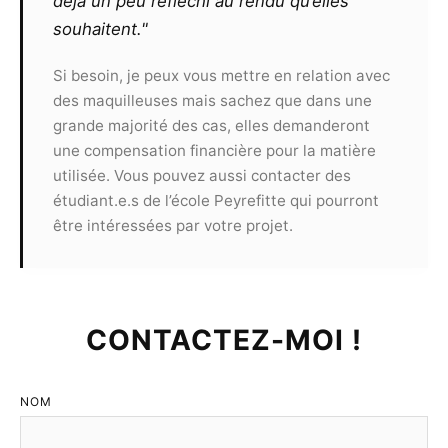
déjà un peu réfléchi au rendu qu’elles
par le modèle suite à la présentation de clichés
souhaitent."
à un concours.
Toute utilisation commerciale des
Si besoin, je peux vous mettre en relation avec
photographies devra faire l’objet d’un nouveau
des maquilleuses mais sachez que dans une
contrat et ne pourra pas s’effectuer sans
grande majorité des cas, elles demanderont
l’accord des deux parties.
une compensation financière pour la matière
utilisée. Vous pouvez aussi contacter des
Article 9
étudiant.e.s de l’école Peyrefitte qui pourront
Le présent contrat est valable, sans limite de
être intéressées par votre projet.
territoire, pour une durée de 10 ans
reconductibles.
Article 10
CONTACTEZ-MOI !
LE PHOTOGRAPHE :
Devra respecter sans le
moindre écart les recommandations de sa
déontologie. Il ne peut refuser la présence d’un
NOM
tiers à condition que celui-ci n’interfère pas