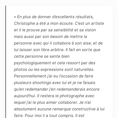
et le Photographe s’engagent à se consulter
préalablement en définissant les spécificités et
contraintes afin que chacun s’y prépare.
« En plus de donner d’excellents résultats,
Christophe a été a mon écoute. C’est un artiste
Article 4
et il le prouve par sa sensibilité et sa vision
Le choix des photographies sera fait
mais aussi par son besoin de mettre la
uniquement par le photographe, sans
personne avec qui il collabore à son aise, et de
engagement sur le nombre. Pour indication,
lui laisser son libre arbitre. Il fait en sorte que
pour une séance de 1h30, une dizaine de
cette personne se sente bien
photos sont généralement retenues.
psychologiquement et cela ressort par des
Le photographe s’engage à remettre sous 5
photos ou les expressions sont naturelles.
semaines, par voie numérique, les
Personnellement j’ai eu l’occasion de faire
photographies de la séance. La haute définition
plusieurs shootings avec lui et je ne faisais
(dossier HD) permettra de faire des
qu’en redemander j’en redemanderais encore
impressions non lucratives, sans contrainte de
aujourd’hui. Il restera le photographe avec
temps ou de quantité, tandis que la basse
lequel j’ai le plus aimer collaborer. Je n’ai
définition, marquée par le photographe, pourra
absolument aucune remarque constructive à lui
être diffusée sur Internet dans le cadre du
faire. Pour moi il a tout compris. Il est