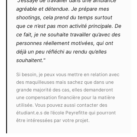
"J’essaye de travailler dans une ambiance
agréable et détendue. Je prépare mes
Le photographe ne pourra exiger un
shootings, cela prend du temps surtout
quelconque commissionnement sur un contrat
que ce n’est pas mon activité principale. De
remporté par le modèle, même s’il l’est grâce
ce fait, je ne souhaite travailler qu’avec des
aux seules photos qu’il aura réalisées ou
personnes réellement motivées, qui ont
retouchées. De même, il ne pourra exiger aucun
partage des éventuels gains ou prix remportés
déjà un peu réfléchi au rendu qu’elles
par le modèle suite à la présentation de clichés
souhaitent."
à un concours.
Toute utilisation commerciale des
Si besoin, je peux vous mettre en relation avec
photographies devra faire l’objet d’un nouveau
des maquilleuses mais sachez que dans une
contrat et ne pourra pas s’effectuer sans
grande majorité des cas, elles demanderont
l’accord des deux parties.
une compensation financière pour la matière
utilisée. Vous pouvez aussi contacter des
Article 9
étudiant.e.s de l’école Peyrefitte qui pourront
Le présent contrat est valable, sans limite de
être intéressées par votre projet.
territoire, pour une durée de 10 ans
reconductibles.