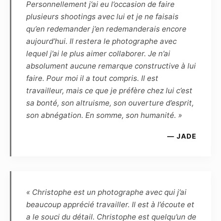
semaines, par voie numérique, les
Personnellement j’ai eu l’occasion de faire
photographies de la séance. La haute définition
plusieurs shootings avec lui et je ne faisais
(dossier HD) permettra de faire des
qu’en redemander j’en redemanderais encore
impressions non lucratives, sans contrainte de
aujourd’hui. Il restera le photographe avec
temps ou de quantité, tandis que la basse
lequel j’ai le plus aimer collaborer. Je n’ai
définition, marquée par le photographe, pourra
absolument aucune remarque constructive à lui
être diffusée sur Internet dans le cadre du
faire. Pour moi il a tout compris. Il est
cercle privé et familial, ou de la promotion
travailleur, mais ce que je préfère chez lui c’est
personnelle du modèle, dans un but non
sa bonté, son altruisme, son ouverture d’esprit,
commercial.
son abnégation. En somme, son humanité. »
— JADE
Article 5
Le Modèle confirme que, quel que soit
l’utilisation, le genre ou l’importance de la
diffusion, la rémunération forfaitaire de ses
prestations est fixée à zéro euro. Cette
« Christophe est un photographe avec qui j’ai
rémunération est définitive, et le Modèle
beaucoup apprécié travailler. Il est à l’écoute et
reconnaît être entièrement rempli de son droit
a le souci du détail. Christophe est quelqu’un de