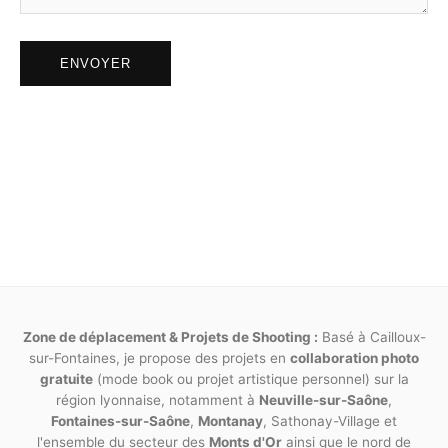
responsabilité.
ENVOYER
Article 11
Toute prestation non listée dans ce présent
contrat donnera lieu à de nouveaux accords,
ainsi que de nouvelles dates et facturations.
Pour tout litige né de l’interprétation ou de
l’exécution des présentes, il est fait attribution
expresse de juridiction aux tribunaux
compétents statuant en droit français.
Fait en deux exemplaires originaux, l’un remis au
photographe, l’autre au modèle. Chaque page doit
Zone de déplacement & Projets de Shooting :
Basé à Cailloux-
être paraphée par les deux parties. La mention « lu et
sur-Fontaines, je propose des projets en
collaboration photo
gratuite
approuvé » doit y être inscrite en toutes lettres de
(mode book ou projet artistique personnel) sur la
région lyonnaise, notamment à
Neuville-sur-Saône
,
manière manuscrite.
Fontaines-sur-Saône
,
Montanay
, Sathonay-Village et
l'ensemble du secteur des
Monts d'Or
ainsi que le nord de