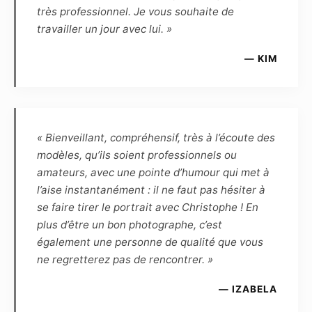
et renonce en conséquence à toute demande
très professionnel. Je vous souhaite de
ultérieure de rémunération complémentaire.
travailler un jour avec lui. »
Article 6
— KIM
Le Modèle reconnaît que, de par la loi, le
Photographe, auteur des photos, demeure le
propriétaire inaliénable de toutes les
photographies prises par lui-même, et qu’en
« Bienveillant, compréhensif, très à l’écoute des
conséquence le Modèle ne peut revendiquer
modèles, qu’ils soient professionnels ou
aucune propriété ou droit d’auteur. Le
amateurs, avec une pointe d’humour qui met à
Photographe reconnaît que, de par la loi, le
l’aise instantanément : il ne faut pas hésiter à
Modèle demeure le propriétaire inaliénable de
se faire tirer le portrait avec Christophe ! En
son image. Le Photographe et le Modèle se
plus d’être un bon photographe, c’est
cèdent réciproquement les droits d’utilisation
également une personne de qualité que vous
des photographies réalisées lors de la séance
ne regretterez pas de rencontrer. »
pour une durée de 10 ans à reconduction tacite,
et dès lors sont autorisés à fixer, reproduire et
— IZABELA
communiquer par tout moyen technique les