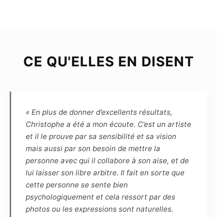
Le Modèle déclare être majeur (plus de dix-huit
ans) ou mineur mais dans ce cas être
représenté par un représentant légal, et poser
librement et volontairement pour chacune des
photographies prises par le Photographe.
CE QU'ELLES EN DISENT
Chaque séance de prise de vue est soit libre,
soit thématique ; dans ce dernier cas, le Modèle
et le Photographe s’engagent à se consulter
préalablement en définissant les spécificités et
contraintes afin que chacun s’y prépare.
« En plus de donner d’excellents résultats,
Christophe a été a mon écoute. C’est un artiste
Article 4
et il le prouve par sa sensibilité et sa vision
Le choix des photographies sera fait
mais aussi par son besoin de mettre la
uniquement par le photographe, sans
personne avec qui il collabore à son aise, et de
engagement sur le nombre. Pour indication,
lui laisser son libre arbitre. Il fait en sorte que
pour une séance de 1h30, une dizaine de
cette personne se sente bien
photos sont généralement retenues.
psychologiquement et cela ressort par des
Le photographe s’engage à remettre sous 5
photos ou les expressions sont naturelles.