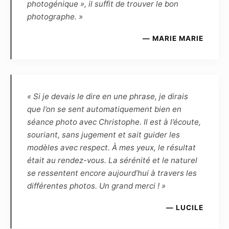
photogénique », il suffit de trouver le bon
Le Photographe et le Modèle s’autorisent
photographe. »
mutuellement l’usage à des fins
promotionnelles, et à titre gracieux, de toutes
— MARIE MARIE
les photographies réalisées par le Photographe
et mettant en scène le Modèle :
– d’une part, le Modèle autorise l’exposition
virtuelle des photographies sur les pages et
sites Internet du Photographe, ainsi que
« Si je devais le dire en une phrase, je dirais
l’exposition publique des photographies (par
que l’on se sent automatiquement bien en
exemple lors d’une exposition dans un lieu
séance photo avec Christophe. Il est à l’écoute,
public ou privé, galerie, salon, concours, etc.).
souriant, sans jugement et sait guider les
Le modèle ne pourra exiger aucun partage des
modèles avec respect. À mes yeux, le résultat
éventuels gains ou prix remportés en cas de
était au rendez-vous. La sérénité et le naturel
présentation par le photographe des photos
se ressentent encore aujourd’hui à travers les
qu’il aura réalisées ou retouchées à un
différentes photos. Un grand merci ! »
concours.
— LUCILE
– Le modèle conserve une liberté d’utilisation
pour toute action de démarchage auprès