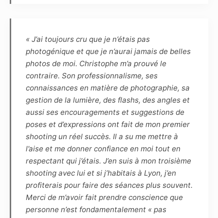
photographies réalisées dans le cadre du
présent contrat. Les photographies pourront
ainsi être reproduites en partie ou en totalité
« J’ai toujours cru que je n’étais pas
sur tout support (notamment numérique,
photogénique et que je n’aurai jamais de belles
papier, magnétique, textile, plastique,
photos de moi. Christophe m’a prouvé le
céramique, etc.) et intégrées à tout autre
contraire. Son professionnalisme, ses
matériel (tel que photographie, dessin,
connaissances en matière de photographie, sa
illustration, peinture, vidéo, animations, etc.)
gestion de la lumière, des flashs, des angles et
connus ou à venir.
aussi ses encouragements et suggestions de
poses et d’expressions ont fait de mon premier
Article 7
shooting un réel succès. Il a su me mettre à
Les éventuels commentaires, titres ou
l’aise et me donner confiance en moi tout en
légendes accompagnant la reproduction ou la
respectant qui j’étais. J’en suis à mon troisième
représentation de la ou de ces photographies
shooting avec lui et si j’habitais à Lyon, j’en
ne devront pas porter atteinte à la réputation
profiterais pour faire des séances plus souvent.
ou à la vie privée du modèle et réciproquement.
Merci de m’avoir fait prendre conscience que
personne n’est fondamentalement « pas
Article 8