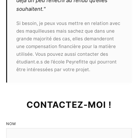
déjà un peu réfléchi au rendu qu’elles
par le modèle suite à la présentation de clichés
souhaitent."
à un concours.
Toute utilisation commerciale des
Si besoin, je peux vous mettre en relation avec
photographies devra faire l’objet d’un nouveau
des maquilleuses mais sachez que dans une
contrat et ne pourra pas s’effectuer sans
grande majorité des cas, elles demanderont
l’accord des deux parties.
une compensation financière pour la matière
utilisée. Vous pouvez aussi contacter des
Article 9
étudiant.e.s de l’école Peyrefitte qui pourront
Le présent contrat est valable, sans limite de
être intéressées par votre projet.
territoire, pour une durée de 10 ans
reconductibles.
Article 10
CONTACTEZ-MOI !
LE PHOTOGRAPHE :
Devra respecter sans le
moindre écart les recommandations de sa
déontologie. Il ne peut refuser la présence d’un
NOM
tiers à condition que celui-ci n’interfère pas