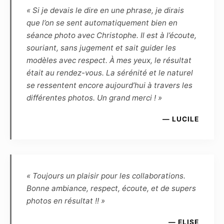
sites Internet du Photographe, ainsi que
« Si je devais le dire en une phrase, je dirais
l’exposition publique des photographies (par
que l’on se sent automatiquement bien en
exemple lors d’une exposition dans un lieu
séance photo avec Christophe. Il est à l’écoute,
public ou privé, galerie, salon, concours, etc.).
souriant, sans jugement et sait guider les
Le modèle ne pourra exiger aucun partage des
modèles avec respect. À mes yeux, le résultat
éventuels gains ou prix remportés en cas de
était au rendez-vous. La sérénité et le naturel
présentation par le photographe des photos
se ressentent encore aujourd’hui à travers les
qu’il aura réalisées ou retouchées à un
différentes photos. Un grand merci ! »
concours.
— LUCILE
– Le modèle conserve une liberté d’utilisation
pour toute action de démarchage auprès
d’agences (ou structures assimilées) ou pour
tout concours, dans la presse traditionnelle ou
sur internet, à la seule condition que le nom du
« Toujours un plaisir pour les collaborations.
photographe apparaisse clairement en marge
Bonne ambiance, respect, écoute, et de supers
de la photo, ou par référence à ce dernier.
photos en résultat !! »
– d’autre part, le Photographe autorise le
Modèle à une utilisation libre de droits pour
— ELISE