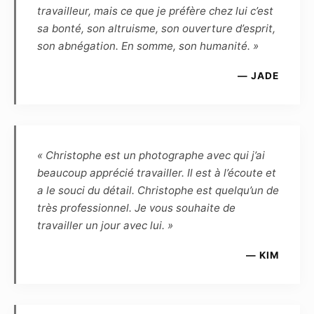
cercle privé et familial, ou de la promotion
travailleur, mais ce que je préfère chez lui c’est
personnelle du modèle, dans un but non
sa bonté, son altruisme, son ouverture d’esprit,
commercial.
son abnégation. En somme, son humanité. »
— JADE
Article 5
Le Modèle confirme que, quel que soit
l’utilisation, le genre ou l’importance de la
diffusion, la rémunération forfaitaire de ses
prestations est fixée à zéro euro. Cette
« Christophe est un photographe avec qui j’ai
rémunération est définitive, et le Modèle
beaucoup apprécié travailler. Il est à l’écoute et
reconnaît être entièrement rempli de son droit
a le souci du détail. Christophe est quelqu’un de
et renonce en conséquence à toute demande
très professionnel. Je vous souhaite de
ultérieure de rémunération complémentaire.
travailler un jour avec lui. »
Article 6
— KIM
Le Modèle reconnaît que, de par la loi, le
Photographe, auteur des photos, demeure le
propriétaire inaliénable de toutes les