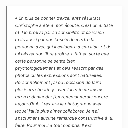
et le Photographe s’engagent à se consulter
préalablement en définissant les spécificités et
contraintes afin que chacun s’y prépare.
« En plus de donner d’excellents résultats,
Christophe a été a mon écoute. C’est un artiste
Article 4
et il le prouve par sa sensibilité et sa vision
Le choix des photographies sera fait
mais aussi par son besoin de mettre la
uniquement par le photographe, sans
personne avec qui il collabore à son aise, et de
engagement sur le nombre. Pour indication,
lui laisser son libre arbitre. Il fait en sorte que
pour une séance de 1h30, une dizaine de
cette personne se sente bien
photos sont généralement retenues.
psychologiquement et cela ressort par des
Le photographe s’engage à remettre sous 5
photos ou les expressions sont naturelles.
semaines, par voie numérique, les
Personnellement j’ai eu l’occasion de faire
photographies de la séance. La haute définition
plusieurs shootings avec lui et je ne faisais
(dossier HD) permettra de faire des
qu’en redemander j’en redemanderais encore
impressions non lucratives, sans contrainte de
aujourd’hui. Il restera le photographe avec
temps ou de quantité, tandis que la basse
lequel j’ai le plus aimer collaborer. Je n’ai
définition, marquée par le photographe, pourra
absolument aucune remarque constructive à lui
être diffusée sur Internet dans le cadre du
faire. Pour moi il a tout compris. Il est