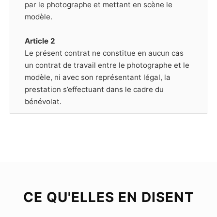
par le photographe et mettant en scène le
modèle.
Article 2
Le présent contrat ne constitue en aucun cas
un contrat de travail entre le photographe et le
modèle, ni avec son représentant légal, la
prestation s’effectuant dans le cadre du
bénévolat.
Article 3
Le Modèle déclare être majeur (plus de dix-huit
ans) ou mineur mais dans ce cas être
représenté par un représentant légal, et poser
librement et volontairement pour chacune des
photographies prises par le Photographe.
CE QU'ELLES EN DISENT
Chaque séance de prise de vue est soit libre,
soit thématique ; dans ce dernier cas, le Modèle