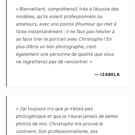
photographies prises par lui-même, et qu’en
« Bienveillant, compréhensif, très à l’écoute des
conséquence le Modèle ne peut revendiquer
modèles, qu’ils soient professionnels ou
aucune propriété ou droit d’auteur. Le
amateurs, avec une pointe d’humour qui met à
Photographe reconnaît que, de par la loi, le
l’aise instantanément : il ne faut pas hésiter à
Modèle demeure le propriétaire inaliénable de
se faire tirer le portrait avec Christophe ! En
son image. Le Photographe et le Modèle se
plus d’être un bon photographe, c’est
cèdent réciproquement les droits d’utilisation
également une personne de qualité que vous
des photographies réalisées lors de la séance
ne regretterez pas de rencontrer. »
pour une durée de 10 ans à reconduction tacite,
et dès lors sont autorisés à fixer, reproduire et
— IZABELA
communiquer par tout moyen technique les
photographies réalisées dans le cadre du
présent contrat. Les photographies pourront
ainsi être reproduites en partie ou en totalité
« J’ai toujours cru que je n’étais pas
sur tout support (notamment numérique,
photogénique et que je n’aurai jamais de belles
papier, magnétique, textile, plastique,
photos de moi. Christophe m’a prouvé le
céramique, etc.) et intégrées à tout autre
contraire. Son professionnalisme, ses
matériel (tel que photographie, dessin,