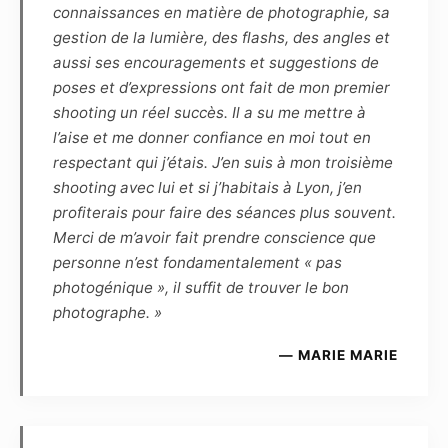
connaissances en matière de photographie, sa
illustration, peinture, vidéo, animations, etc.)
gestion de la lumière, des flashs, des angles et
connus ou à venir.
aussi ses encouragements et suggestions de
poses et d’expressions ont fait de mon premier
Article 7
shooting un réel succès. Il a su me mettre à
Les éventuels commentaires, titres ou
l’aise et me donner confiance en moi tout en
légendes accompagnant la reproduction ou la
respectant qui j’étais. J’en suis à mon troisième
représentation de la ou de ces photographies
shooting avec lui et si j’habitais à Lyon, j’en
ne devront pas porter atteinte à la réputation
profiterais pour faire des séances plus souvent.
ou à la vie privée du modèle et réciproquement.
Merci de m’avoir fait prendre conscience que
personne n’est fondamentalement « pas
Article 8
photogénique », il suffit de trouver le bon
Le Photographe et le Modèle s’autorisent
photographe. »
mutuellement l’usage à des fins
promotionnelles, et à titre gracieux, de toutes
— MARIE MARIE
les photographies réalisées par le Photographe
et mettant en scène le Modèle :
– d’une part, le Modèle autorise l’exposition
virtuelle des photographies sur les pages et