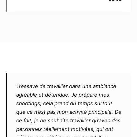
toute action de démarchage auprès d’agence
ou de structures assimilées, pour tout concours
dans la presse traditionnelle ou sur Internet,
ainsi que pour l’illustration de pages web
personnelles du Modèle, à la condition qu’il soit
lisiblement fait mention des coordonnées du
Photographe par l’apposition en marge sur l’un
des bords intérieurs de la photographie elle-
même de l’inscription suivante : « © année de la
photographie – photo Christophe Le Sage –
www.christophelesage.fr ».
"J’essaye de travailler dans une ambiance
agréable et détendue. Je prépare mes
Le photographe ne pourra exiger un
shootings, cela prend du temps surtout
quelconque commissionnement sur un contrat
que ce n’est pas mon activité principale. De
remporté par le modèle, même s’il l’est grâce
ce fait, je ne souhaite travailler qu’avec des
aux seules photos qu’il aura réalisées ou
personnes réellement motivées, qui ont
retouchées. De même, il ne pourra exiger aucun
partage des éventuels gains ou prix remportés