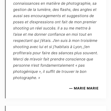
connaissances en matière de photographie, sa
illustration, peinture, vidéo, animations, etc.)
gestion de la lumière, des flashs, des angles et
connus ou à venir.
aussi ses encouragements et suggestions de
poses et d’expressions ont fait de mon premier
Article 7
shooting un réel succès. Il a su me mettre à
Les éventuels commentaires, titres ou
l’aise et me donner confiance en moi tout en
légendes accompagnant la reproduction ou la
respectant qui j’étais. J’en suis à mon troisième
représentation de la ou de ces photographies
shooting avec lui et si j’habitais à Lyon, j’en
ne devront pas porter atteinte à la réputation
profiterais pour faire des séances plus souvent.
ou à la vie privée du modèle et réciproquement.
Merci de m’avoir fait prendre conscience que
personne n’est fondamentalement « pas
Article 8
photogénique », il suffit de trouver le bon
Le Photographe et le Modèle s’autorisent
photographe. »
mutuellement l’usage à des fins
promotionnelles, et à titre gracieux, de toutes
— MARIE MARIE
les photographies réalisées par le Photographe
et mettant en scène le Modèle :
– d’une part, le Modèle autorise l’exposition
virtuelle des photographies sur les pages et