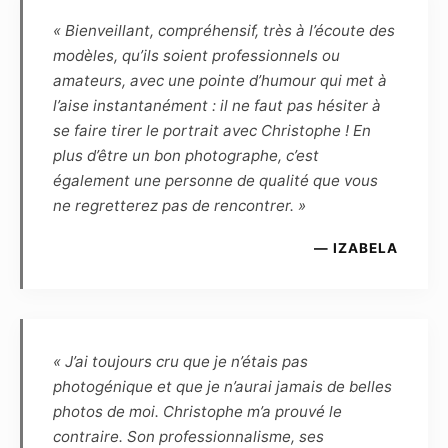
photographies prises par lui-même, et qu’en
« Bienveillant, compréhensif, très à l’écoute des
conséquence le Modèle ne peut revendiquer
modèles, qu’ils soient professionnels ou
aucune propriété ou droit d’auteur. Le
amateurs, avec une pointe d’humour qui met à
Photographe reconnaît que, de par la loi, le
l’aise instantanément : il ne faut pas hésiter à
Modèle demeure le propriétaire inaliénable de
se faire tirer le portrait avec Christophe ! En
son image. Le Photographe et le Modèle se
plus d’être un bon photographe, c’est
cèdent réciproquement les droits d’utilisation
également une personne de qualité que vous
des photographies réalisées lors de la séance
ne regretterez pas de rencontrer. »
pour une durée de 10 ans à reconduction tacite,
et dès lors sont autorisés à fixer, reproduire et
— IZABELA
communiquer par tout moyen technique les
photographies réalisées dans le cadre du
présent contrat. Les photographies pourront
ainsi être reproduites en partie ou en totalité
« J’ai toujours cru que je n’étais pas
sur tout support (notamment numérique,
photogénique et que je n’aurai jamais de belles
papier, magnétique, textile, plastique,
photos de moi. Christophe m’a prouvé le
céramique, etc.) et intégrées à tout autre
contraire. Son professionnalisme, ses
matériel (tel que photographie, dessin,