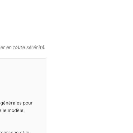
r en toute sérénité.
s générales pour
e le modèle.
tographe et le