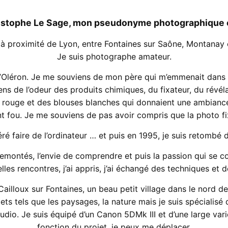
istophe Le Sage, mon pseudonyme photographique est
te à proximité de Lyon, entre Fontaines sur Saône, Montanay 
Je suis photographe amateur.
le d’Oléron. Je me souviens de mon père qui m’emmenait dans 
s de l’odeur des produits chimiques, du fixateur, du révéla
e rouge et des blouses blanches qui donnaient une ambiance 
t fou. Je me souviens de pas avoir compris que la photo fix
féré faire de l’ordinateur … et puis en 1995, je suis retombé
emontés, l’envie de comprendre et puis la passion qui se cons
belles rencontres, j’ai appris, j’ai échangé des techniques et
ailloux sur Fontaines, un beau petit village dans le nord de
jets tels que les paysages, la nature mais je suis spécialisé 
udio. Je suis équipé d’un Canon 5DMk III et d’une large vari
fonction du projet, je peux me déplacer.