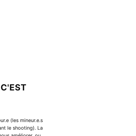
 C'EST
r.e (les mineur.e.s
nt le shooting). La
nous améliorer, ou