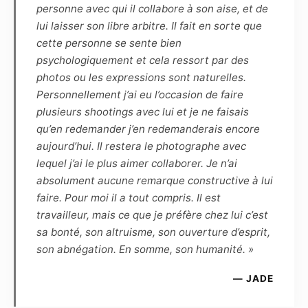
uniquement par le photographe, sans
personne avec qui il collabore à son aise, et de
engagement sur le nombre. Pour indication,
lui laisser son libre arbitre. Il fait en sorte que
pour une séance de 1h30, une dizaine de
cette personne se sente bien
photos sont généralement retenues.
psychologiquement et cela ressort par des
Le photographe s’engage à remettre sous 5
photos ou les expressions sont naturelles.
semaines, par voie numérique, les
Personnellement j’ai eu l’occasion de faire
photographies de la séance. La haute définition
plusieurs shootings avec lui et je ne faisais
(dossier HD) permettra de faire des
qu’en redemander j’en redemanderais encore
impressions non lucratives, sans contrainte de
aujourd’hui. Il restera le photographe avec
temps ou de quantité, tandis que la basse
lequel j’ai le plus aimer collaborer. Je n’ai
définition, marquée par le photographe, pourra
absolument aucune remarque constructive à lui
être diffusée sur Internet dans le cadre du
faire. Pour moi il a tout compris. Il est
cercle privé et familial, ou de la promotion
travailleur, mais ce que je préfère chez lui c’est
personnelle du modèle, dans un but non
sa bonté, son altruisme, son ouverture d’esprit,
commercial.
son abnégation. En somme, son humanité. »
— JADE
Article 5
Le Modèle confirme que, quel que soit