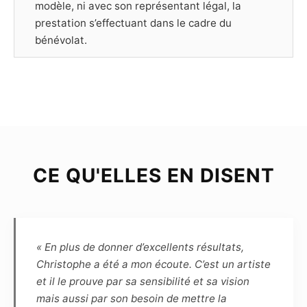
modèle, ni avec son représentant légal, la
prestation s’effectuant dans le cadre du
bénévolat.
Article 3
Le Modèle déclare être majeur (plus de dix-huit
ans) ou mineur mais dans ce cas être
représenté par un représentant légal, et poser
librement et volontairement pour chacune des
photographies prises par le Photographe.
CE QU'ELLES EN DISENT
Chaque séance de prise de vue est soit libre,
soit thématique ; dans ce dernier cas, le Modèle
et le Photographe s’engagent à se consulter
préalablement en définissant les spécificités et
contraintes afin que chacun s’y prépare.
« En plus de donner d’excellents résultats,
Christophe a été a mon écoute. C’est un artiste
Article 4
et il le prouve par sa sensibilité et sa vision
Le choix des photographies sera fait
mais aussi par son besoin de mettre la