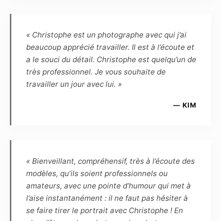
l’utilisation, le genre ou l’importance de la
diffusion, la rémunération forfaitaire de ses
prestations est fixée à zéro euro. Cette
« Christophe est un photographe avec qui j’ai
rémunération est définitive, et le Modèle
beaucoup apprécié travailler. Il est à l’écoute et
reconnaît être entièrement rempli de son droit
a le souci du détail. Christophe est quelqu’un de
et renonce en conséquence à toute demande
très professionnel. Je vous souhaite de
ultérieure de rémunération complémentaire.
travailler un jour avec lui. »
Article 6
— KIM
Le Modèle reconnaît que, de par la loi, le
Photographe, auteur des photos, demeure le
propriétaire inaliénable de toutes les
photographies prises par lui-même, et qu’en
« Bienveillant, compréhensif, très à l’écoute des
conséquence le Modèle ne peut revendiquer
modèles, qu’ils soient professionnels ou
aucune propriété ou droit d’auteur. Le
amateurs, avec une pointe d’humour qui met à
Photographe reconnaît que, de par la loi, le
l’aise instantanément : il ne faut pas hésiter à
Modèle demeure le propriétaire inaliénable de
se faire tirer le portrait avec Christophe ! En
son image. Le Photographe et le Modèle se