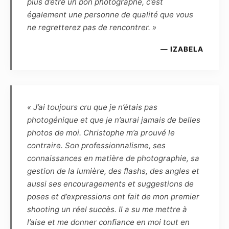
plus d’être un bon photographe, c’est
cèdent réciproquement les droits d’utilisation
également une personne de qualité que vous
des photographies réalisées lors de la séance
ne regretterez pas de rencontrer. »
pour une durée de 10 ans à reconduction tacite,
et dès lors sont autorisés à fixer, reproduire et
— IZABELA
communiquer par tout moyen technique les
photographies réalisées dans le cadre du
présent contrat. Les photographies pourront
ainsi être reproduites en partie ou en totalité
« J’ai toujours cru que je n’étais pas
sur tout support (notamment numérique,
photogénique et que je n’aurai jamais de belles
papier, magnétique, textile, plastique,
photos de moi. Christophe m’a prouvé le
céramique, etc.) et intégrées à tout autre
contraire. Son professionnalisme, ses
matériel (tel que photographie, dessin,
connaissances en matière de photographie, sa
illustration, peinture, vidéo, animations, etc.)
gestion de la lumière, des flashs, des angles et
connus ou à venir.
aussi ses encouragements et suggestions de
poses et d’expressions ont fait de mon premier
Article 7
shooting un réel succès. Il a su me mettre à
Les éventuels commentaires, titres ou
l’aise et me donner confiance en moi tout en
légendes accompagnant la reproduction ou la