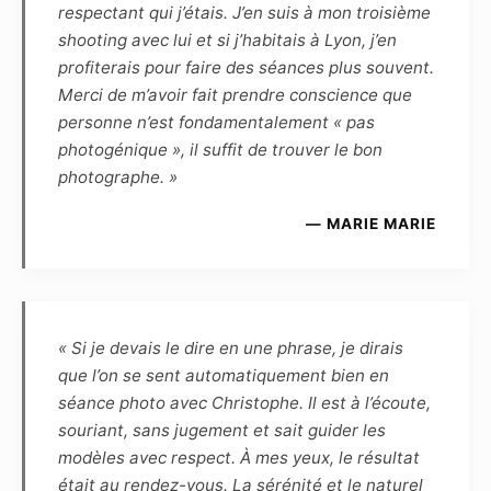
respectant qui j’étais. J’en suis à mon troisième
représentation de la ou de ces photographies
shooting avec lui et si j’habitais à Lyon, j’en
ne devront pas porter atteinte à la réputation
profiterais pour faire des séances plus souvent.
ou à la vie privée du modèle et réciproquement.
Merci de m’avoir fait prendre conscience que
personne n’est fondamentalement « pas
Article 8
photogénique », il suffit de trouver le bon
Le Photographe et le Modèle s’autorisent
photographe. »
mutuellement l’usage à des fins
promotionnelles, et à titre gracieux, de toutes
— MARIE MARIE
les photographies réalisées par le Photographe
et mettant en scène le Modèle :
– d’une part, le Modèle autorise l’exposition
virtuelle des photographies sur les pages et
sites Internet du Photographe, ainsi que
« Si je devais le dire en une phrase, je dirais
l’exposition publique des photographies (par
que l’on se sent automatiquement bien en
exemple lors d’une exposition dans un lieu
séance photo avec Christophe. Il est à l’écoute,
public ou privé, galerie, salon, concours, etc.).
souriant, sans jugement et sait guider les
Le modèle ne pourra exiger aucun partage des
modèles avec respect. À mes yeux, le résultat
éventuels gains ou prix remportés en cas de
était au rendez-vous. La sérénité et le naturel