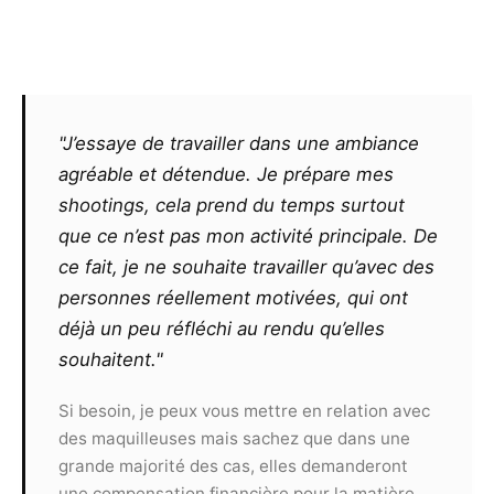
Photographe par l’apposition en marge sur l’un
des bords intérieurs de la photographie elle-
même de l’inscription suivante : « © année de la
photographie – photo Christophe Le Sage –
www.christophelesage.fr ».
"J’essaye de travailler dans une ambiance
agréable et détendue. Je prépare mes
Le photographe ne pourra exiger un
shootings, cela prend du temps surtout
quelconque commissionnement sur un contrat
que ce n’est pas mon activité principale. De
remporté par le modèle, même s’il l’est grâce
ce fait, je ne souhaite travailler qu’avec des
aux seules photos qu’il aura réalisées ou
personnes réellement motivées, qui ont
retouchées. De même, il ne pourra exiger aucun
partage des éventuels gains ou prix remportés
déjà un peu réfléchi au rendu qu’elles
par le modèle suite à la présentation de clichés
souhaitent."
à un concours.
Toute utilisation commerciale des
Si besoin, je peux vous mettre en relation avec
photographies devra faire l’objet d’un nouveau
des maquilleuses mais sachez que dans une
contrat et ne pourra pas s’effectuer sans
grande majorité des cas, elles demanderont
l’accord des deux parties.
une compensation financière pour la matière