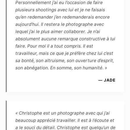
semaines, par voie numérique, les
Personnellement j’ai eu l’occasion de faire
photographies de la séance. La haute définition
plusieurs shootings avec lui et je ne faisais
(dossier HD) permettra de faire des
qu’en redemander j’en redemanderais encore
impressions non lucratives, sans contrainte de
aujourd’hui. Il restera le photographe avec
temps ou de quantité, tandis que la basse
lequel j’ai le plus aimer collaborer. Je n’ai
définition, marquée par le photographe, pourra
absolument aucune remarque constructive à lui
être diffusée sur Internet dans le cadre du
faire. Pour moi il a tout compris. Il est
cercle privé et familial, ou de la promotion
travailleur, mais ce que je préfère chez lui c’est
personnelle du modèle, dans un but non
sa bonté, son altruisme, son ouverture d’esprit,
commercial.
son abnégation. En somme, son humanité. »
— JADE
Article 5
Le Modèle confirme que, quel que soit
l’utilisation, le genre ou l’importance de la
diffusion, la rémunération forfaitaire de ses
prestations est fixée à zéro euro. Cette
« Christophe est un photographe avec qui j’ai
rémunération est définitive, et le Modèle
beaucoup apprécié travailler. Il est à l’écoute et
reconnaît être entièrement rempli de son droit
a le souci du détail. Christophe est quelqu’un de