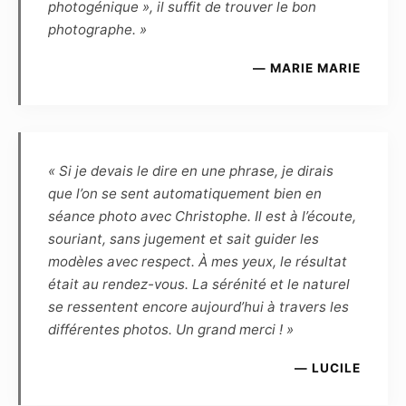
photogénique », il suffit de trouver le bon
Le Photographe et le Modèle s’autorisent
photographe. »
mutuellement l’usage à des fins
promotionnelles, et à titre gracieux, de toutes
— MARIE MARIE
les photographies réalisées par le Photographe
et mettant en scène le Modèle :
– d’une part, le Modèle autorise l’exposition
virtuelle des photographies sur les pages et
sites Internet du Photographe, ainsi que
« Si je devais le dire en une phrase, je dirais
l’exposition publique des photographies (par
que l’on se sent automatiquement bien en
exemple lors d’une exposition dans un lieu
séance photo avec Christophe. Il est à l’écoute,
public ou privé, galerie, salon, concours, etc.).
souriant, sans jugement et sait guider les
Le modèle ne pourra exiger aucun partage des
modèles avec respect. À mes yeux, le résultat
éventuels gains ou prix remportés en cas de
était au rendez-vous. La sérénité et le naturel
présentation par le photographe des photos
se ressentent encore aujourd’hui à travers les
qu’il aura réalisées ou retouchées à un
différentes photos. Un grand merci ! »
concours.
— LUCILE
– Le modèle conserve une liberté d’utilisation
pour toute action de démarchage auprès