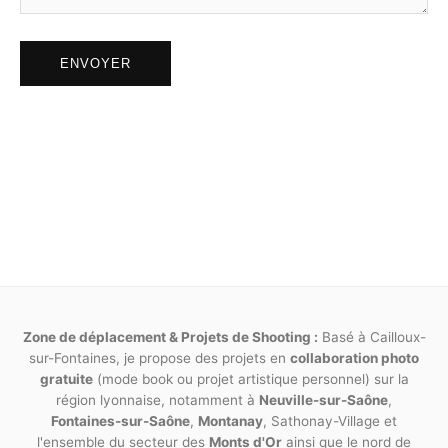
responsabilité.
ENVOYER
Article 11
Toute prestation non listée dans ce présent
contrat donnera lieu à de nouveaux accords,
ainsi que de nouvelles dates et facturations.
Pour tout litige né de l’interprétation ou de
l’exécution des présentes, il est fait attribution
expresse de juridiction aux tribunaux
compétents statuant en droit français.
Fait en deux exemplaires originaux, l’un remis au
photographe, l’autre au modèle. Chaque page doit
Zone de déplacement & Projets de Shooting :
Basé à Cailloux-
être paraphée par les deux parties. La mention « lu et
sur-Fontaines, je propose des projets en
collaboration photo
gratuite
approuvé » doit y être inscrite en toutes lettres de
(mode book ou projet artistique personnel) sur la
région lyonnaise, notamment à
Neuville-sur-Saône
,
manière manuscrite.
Fontaines-sur-Saône
,
Montanay
, Sathonay-Village et
l'ensemble du secteur des
Monts d'Or
ainsi que le nord de