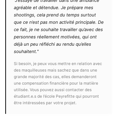
"J’essaye de travailler dans une ambiance
agréable et détendue. Je prépare mes
Le photographe ne pourra exiger un
shootings, cela prend du temps surtout
quelconque commissionnement sur un contrat
que ce n’est pas mon activité principale. De
remporté par le modèle, même s’il l’est grâce
ce fait, je ne souhaite travailler qu’avec des
aux seules photos qu’il aura réalisées ou
personnes réellement motivées, qui ont
retouchées. De même, il ne pourra exiger aucun
partage des éventuels gains ou prix remportés
déjà un peu réfléchi au rendu qu’elles
par le modèle suite à la présentation de clichés
souhaitent."
à un concours.
Toute utilisation commerciale des
Si besoin, je peux vous mettre en relation avec
photographies devra faire l’objet d’un nouveau
des maquilleuses mais sachez que dans une
contrat et ne pourra pas s’effectuer sans
grande majorité des cas, elles demanderont
l’accord des deux parties.
une compensation financière pour la matière
utilisée. Vous pouvez aussi contacter des
Article 9
étudiant.e.s de l’école Peyrefitte qui pourront
Le présent contrat est valable, sans limite de
être intéressées par votre projet.
territoire, pour une durée de 10 ans
reconductibles.