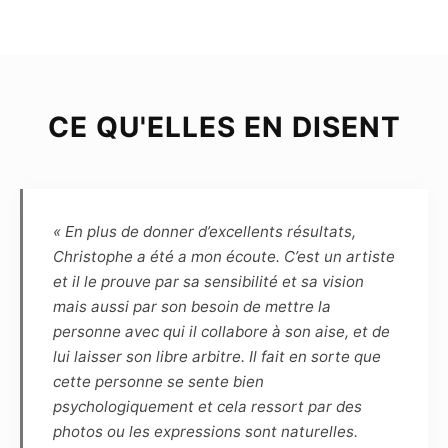
Le Modèle déclare être majeur (plus de dix-huit
ans) ou mineur mais dans ce cas être
représenté par un représentant légal, et poser
librement et volontairement pour chacune des
photographies prises par le Photographe.
CE QU'ELLES EN DISENT
Chaque séance de prise de vue est soit libre,
soit thématique ; dans ce dernier cas, le Modèle
et le Photographe s’engagent à se consulter
préalablement en définissant les spécificités et
contraintes afin que chacun s’y prépare.
« En plus de donner d’excellents résultats,
Christophe a été a mon écoute. C’est un artiste
Article 4
et il le prouve par sa sensibilité et sa vision
Le choix des photographies sera fait
mais aussi par son besoin de mettre la
uniquement par le photographe, sans
personne avec qui il collabore à son aise, et de
engagement sur le nombre. Pour indication,
lui laisser son libre arbitre. Il fait en sorte que
pour une séance de 1h30, une dizaine de
cette personne se sente bien
photos sont généralement retenues.
psychologiquement et cela ressort par des
Le photographe s’engage à remettre sous 5
photos ou les expressions sont naturelles.