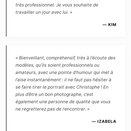
et renonce en conséquence à toute demande
très professionnel. Je vous souhaite de
ultérieure de rémunération complémentaire.
travailler un jour avec lui. »
Article 6
— KIM
Le Modèle reconnaît que, de par la loi, le
Photographe, auteur des photos, demeure le
propriétaire inaliénable de toutes les
photographies prises par lui-même, et qu’en
« Bienveillant, compréhensif, très à l’écoute des
conséquence le Modèle ne peut revendiquer
modèles, qu’ils soient professionnels ou
aucune propriété ou droit d’auteur. Le
amateurs, avec une pointe d’humour qui met à
Photographe reconnaît que, de par la loi, le
l’aise instantanément : il ne faut pas hésiter à
Modèle demeure le propriétaire inaliénable de
se faire tirer le portrait avec Christophe ! En
son image. Le Photographe et le Modèle se
plus d’être un bon photographe, c’est
cèdent réciproquement les droits d’utilisation
également une personne de qualité que vous
des photographies réalisées lors de la séance
ne regretterez pas de rencontrer. »
pour une durée de 10 ans à reconduction tacite,
et dès lors sont autorisés à fixer, reproduire et
— IZABELA
communiquer par tout moyen technique les