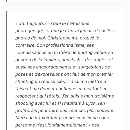
photographies réalisées dans le cadre du
présent contrat. Les photographies pourront
ainsi être reproduites en partie ou en totalité
« J’ai toujours cru que je n’étais pas
sur tout support (notamment numérique,
photogénique et que je n’aurai jamais de belles
papier, magnétique, textile, plastique,
photos de moi. Christophe m’a prouvé le
céramique, etc.) et intégrées à tout autre
contraire. Son professionnalisme, ses
matériel (tel que photographie, dessin,
connaissances en matière de photographie, sa
illustration, peinture, vidéo, animations, etc.)
gestion de la lumière, des flashs, des angles et
connus ou à venir.
aussi ses encouragements et suggestions de
poses et d’expressions ont fait de mon premier
Article 7
shooting un réel succès. Il a su me mettre à
Les éventuels commentaires, titres ou
l’aise et me donner confiance en moi tout en
légendes accompagnant la reproduction ou la
respectant qui j’étais. J’en suis à mon troisième
représentation de la ou de ces photographies
shooting avec lui et si j’habitais à Lyon, j’en
ne devront pas porter atteinte à la réputation
profiterais pour faire des séances plus souvent.
ou à la vie privée du modèle et réciproquement.
Merci de m’avoir fait prendre conscience que
personne n’est fondamentalement « pas
Article 8