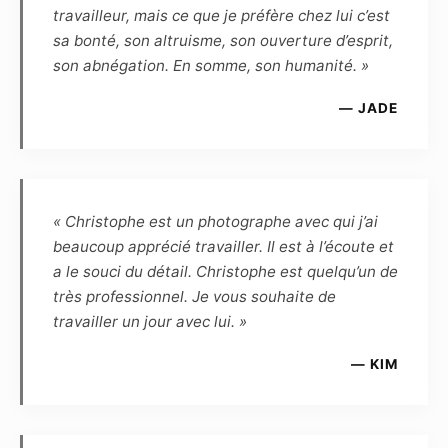
cercle privé et familial, ou de la promotion
travailleur, mais ce que je préfère chez lui c’est
personnelle du modèle, dans un but non
sa bonté, son altruisme, son ouverture d’esprit,
commercial.
son abnégation. En somme, son humanité. »
— JADE
Article 5
Le Modèle confirme que, quel que soit
l’utilisation, le genre ou l’importance de la
diffusion, la rémunération forfaitaire de ses
prestations est fixée à zéro euro. Cette
« Christophe est un photographe avec qui j’ai
rémunération est définitive, et le Modèle
beaucoup apprécié travailler. Il est à l’écoute et
reconnaît être entièrement rempli de son droit
a le souci du détail. Christophe est quelqu’un de
et renonce en conséquence à toute demande
très professionnel. Je vous souhaite de
ultérieure de rémunération complémentaire.
travailler un jour avec lui. »
Article 6
— KIM
Le Modèle reconnaît que, de par la loi, le
Photographe, auteur des photos, demeure le
propriétaire inaliénable de toutes les