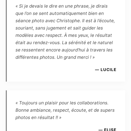
sites Internet du Photographe, ainsi que
« Si je devais le dire en une phrase, je dirais
l’exposition publique des photographies (par
que l’on se sent automatiquement bien en
exemple lors d’une exposition dans un lieu
séance photo avec Christophe. Il est à l’écoute,
public ou privé, galerie, salon, concours, etc.).
souriant, sans jugement et sait guider les
Le modèle ne pourra exiger aucun partage des
modèles avec respect. À mes yeux, le résultat
éventuels gains ou prix remportés en cas de
était au rendez-vous. La sérénité et le naturel
présentation par le photographe des photos
se ressentent encore aujourd’hui à travers les
qu’il aura réalisées ou retouchées à un
différentes photos. Un grand merci ! »
concours.
— LUCILE
– Le modèle conserve une liberté d’utilisation
pour toute action de démarchage auprès
d’agences (ou structures assimilées) ou pour
tout concours, dans la presse traditionnelle ou
sur internet, à la seule condition que le nom du
« Toujours un plaisir pour les collaborations.
photographe apparaisse clairement en marge
Bonne ambiance, respect, écoute, et de supers
de la photo, ou par référence à ce dernier.
photos en résultat !! »
– d’autre part, le Photographe autorise le
Modèle à une utilisation libre de droits pour
— ELISE