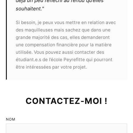
déjà un peu réfléchi au rendu qu’elles
par le modèle suite à la présentation de clichés
souhaitent."
à un concours.
Toute utilisation commerciale des
Si besoin, je peux vous mettre en relation avec
photographies devra faire l’objet d’un nouveau
des maquilleuses mais sachez que dans une
contrat et ne pourra pas s’effectuer sans
grande majorité des cas, elles demanderont
l’accord des deux parties.
une compensation financière pour la matière
utilisée. Vous pouvez aussi contacter des
Article 9
étudiant.e.s de l’école Peyrefitte qui pourront
Le présent contrat est valable, sans limite de
être intéressées par votre projet.
territoire, pour une durée de 10 ans
reconductibles.
Article 10
CONTACTEZ-MOI !
LE PHOTOGRAPHE :
Devra respecter sans le
moindre écart les recommandations de sa
déontologie. Il ne peut refuser la présence d’un
NOM
tiers à condition que celui-ci n’interfère pas