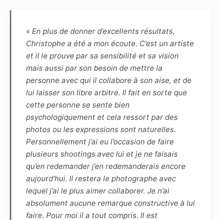
et le Photographe s’engagent à se consulter
préalablement en définissant les spécificités et
contraintes afin que chacun s’y prépare.
« En plus de donner d’excellents résultats,
Christophe a été a mon écoute. C’est un artiste
Article 4
et il le prouve par sa sensibilité et sa vision
Le choix des photographies sera fait
mais aussi par son besoin de mettre la
uniquement par le photographe, sans
personne avec qui il collabore à son aise, et de
engagement sur le nombre. Pour indication,
lui laisser son libre arbitre. Il fait en sorte que
pour une séance de 1h30, une dizaine de
cette personne se sente bien
photos sont généralement retenues.
psychologiquement et cela ressort par des
Le photographe s’engage à remettre sous 5
photos ou les expressions sont naturelles.
semaines, par voie numérique, les
Personnellement j’ai eu l’occasion de faire
photographies de la séance. La haute définition
plusieurs shootings avec lui et je ne faisais
(dossier HD) permettra de faire des
qu’en redemander j’en redemanderais encore
impressions non lucratives, sans contrainte de
aujourd’hui. Il restera le photographe avec
temps ou de quantité, tandis que la basse
lequel j’ai le plus aimer collaborer. Je n’ai
définition, marquée par le photographe, pourra
absolument aucune remarque constructive à lui
être diffusée sur Internet dans le cadre du
faire. Pour moi il a tout compris. Il est