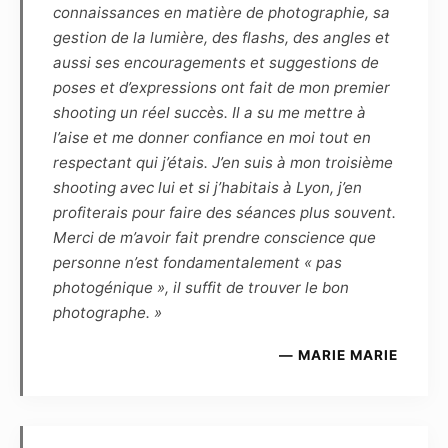
connaissances en matière de photographie, sa
illustration, peinture, vidéo, animations, etc.)
gestion de la lumière, des flashs, des angles et
connus ou à venir.
aussi ses encouragements et suggestions de
poses et d’expressions ont fait de mon premier
Article 7
shooting un réel succès. Il a su me mettre à
Les éventuels commentaires, titres ou
l’aise et me donner confiance en moi tout en
légendes accompagnant la reproduction ou la
respectant qui j’étais. J’en suis à mon troisième
représentation de la ou de ces photographies
shooting avec lui et si j’habitais à Lyon, j’en
ne devront pas porter atteinte à la réputation
profiterais pour faire des séances plus souvent.
ou à la vie privée du modèle et réciproquement.
Merci de m’avoir fait prendre conscience que
personne n’est fondamentalement « pas
Article 8
photogénique », il suffit de trouver le bon
Le Photographe et le Modèle s’autorisent
photographe. »
mutuellement l’usage à des fins
promotionnelles, et à titre gracieux, de toutes
— MARIE MARIE
les photographies réalisées par le Photographe
et mettant en scène le Modèle :
– d’une part, le Modèle autorise l’exposition
virtuelle des photographies sur les pages et