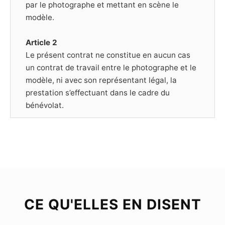
par le photographe et mettant en scène le
modèle.
Article 2
Le présent contrat ne constitue en aucun cas
un contrat de travail entre le photographe et le
modèle, ni avec son représentant légal, la
prestation s’effectuant dans le cadre du
bénévolat.
Article 3
Le Modèle déclare être majeur (plus de dix-huit
ans) ou mineur mais dans ce cas être
représenté par un représentant légal, et poser
librement et volontairement pour chacune des
photographies prises par le Photographe.
CE QU'ELLES EN DISENT
Chaque séance de prise de vue est soit libre,
soit thématique ; dans ce dernier cas, le Modèle