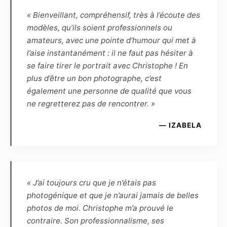
photographies prises par lui-même, et qu’en
« Bienveillant, compréhensif, très à l’écoute des
conséquence le Modèle ne peut revendiquer
modèles, qu’ils soient professionnels ou
aucune propriété ou droit d’auteur. Le
amateurs, avec une pointe d’humour qui met à
Photographe reconnaît que, de par la loi, le
l’aise instantanément : il ne faut pas hésiter à
Modèle demeure le propriétaire inaliénable de
se faire tirer le portrait avec Christophe ! En
son image. Le Photographe et le Modèle se
plus d’être un bon photographe, c’est
cèdent réciproquement les droits d’utilisation
également une personne de qualité que vous
des photographies réalisées lors de la séance
ne regretterez pas de rencontrer. »
pour une durée de 10 ans à reconduction tacite,
et dès lors sont autorisés à fixer, reproduire et
— IZABELA
communiquer par tout moyen technique les
photographies réalisées dans le cadre du
présent contrat. Les photographies pourront
ainsi être reproduites en partie ou en totalité
« J’ai toujours cru que je n’étais pas
sur tout support (notamment numérique,
photogénique et que je n’aurai jamais de belles
papier, magnétique, textile, plastique,
photos de moi. Christophe m’a prouvé le
céramique, etc.) et intégrées à tout autre
contraire. Son professionnalisme, ses
matériel (tel que photographie, dessin,