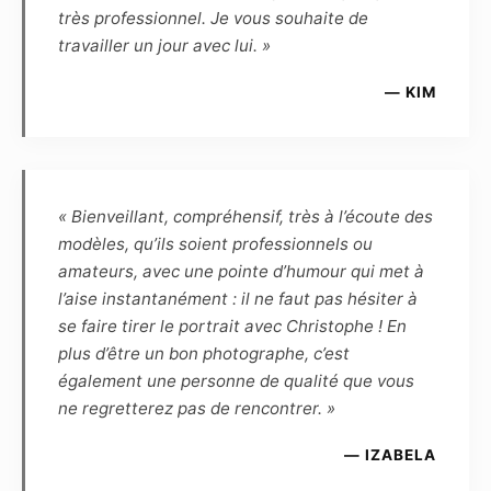
et renonce en conséquence à toute demande
très professionnel. Je vous souhaite de
ultérieure de rémunération complémentaire.
travailler un jour avec lui. »
Article 6
— KIM
Le Modèle reconnaît que, de par la loi, le
Photographe, auteur des photos, demeure le
propriétaire inaliénable de toutes les
photographies prises par lui-même, et qu’en
« Bienveillant, compréhensif, très à l’écoute des
conséquence le Modèle ne peut revendiquer
modèles, qu’ils soient professionnels ou
aucune propriété ou droit d’auteur. Le
amateurs, avec une pointe d’humour qui met à
Photographe reconnaît que, de par la loi, le
l’aise instantanément : il ne faut pas hésiter à
Modèle demeure le propriétaire inaliénable de
se faire tirer le portrait avec Christophe ! En
son image. Le Photographe et le Modèle se
plus d’être un bon photographe, c’est
cèdent réciproquement les droits d’utilisation
également une personne de qualité que vous
des photographies réalisées lors de la séance
ne regretterez pas de rencontrer. »
pour une durée de 10 ans à reconduction tacite,
et dès lors sont autorisés à fixer, reproduire et
— IZABELA
communiquer par tout moyen technique les