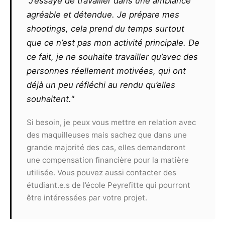
"J’essaye de travailler dans une ambiance
agréable et détendue. Je prépare mes
Le photographe ne pourra exiger un
shootings, cela prend du temps surtout
quelconque commissionnement sur un contrat
que ce n’est pas mon activité principale. De
remporté par le modèle, même s’il l’est grâce
ce fait, je ne souhaite travailler qu’avec des
aux seules photos qu’il aura réalisées ou
personnes réellement motivées, qui ont
retouchées. De même, il ne pourra exiger aucun
partage des éventuels gains ou prix remportés
déjà un peu réfléchi au rendu qu’elles
par le modèle suite à la présentation de clichés
souhaitent."
à un concours.
Toute utilisation commerciale des
Si besoin, je peux vous mettre en relation avec
photographies devra faire l’objet d’un nouveau
des maquilleuses mais sachez que dans une
contrat et ne pourra pas s’effectuer sans
grande majorité des cas, elles demanderont
l’accord des deux parties.
une compensation financière pour la matière
utilisée. Vous pouvez aussi contacter des
Article 9
étudiant.e.s de l’école Peyrefitte qui pourront
Le présent contrat est valable, sans limite de
être intéressées par votre projet.
territoire, pour une durée de 10 ans
reconductibles.