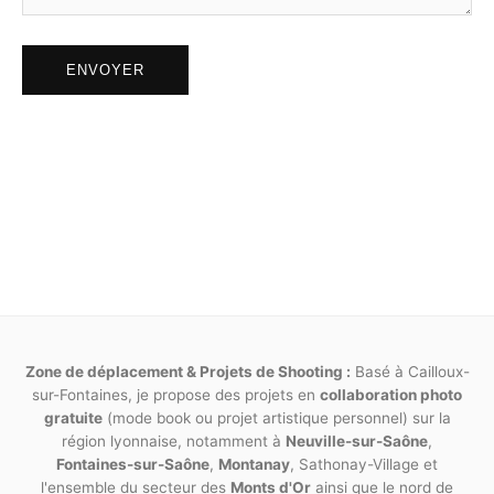
responsabilité.
ENVOYER
Article 11
Toute prestation non listée dans ce présent
contrat donnera lieu à de nouveaux accords,
ainsi que de nouvelles dates et facturations.
Pour tout litige né de l’interprétation ou de
l’exécution des présentes, il est fait attribution
expresse de juridiction aux tribunaux
compétents statuant en droit français.
Fait en deux exemplaires originaux, l’un remis au
photographe, l’autre au modèle. Chaque page doit
Zone de déplacement & Projets de Shooting :
Basé à Cailloux-
être paraphée par les deux parties. La mention « lu et
sur-Fontaines, je propose des projets en
collaboration photo
gratuite
approuvé » doit y être inscrite en toutes lettres de
(mode book ou projet artistique personnel) sur la
région lyonnaise, notamment à
Neuville-sur-Saône
,
manière manuscrite.
Fontaines-sur-Saône
,
Montanay
, Sathonay-Village et
l'ensemble du secteur des
Monts d'Or
ainsi que le nord de