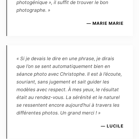
photogénique », il suffit de trouver le bon
Le Photographe et le Modèle s’autorisent
photographe. »
mutuellement l’usage à des fins
promotionnelles, et à titre gracieux, de toutes
— MARIE MARIE
les photographies réalisées par le Photographe
et mettant en scène le Modèle :
– d’une part, le Modèle autorise l’exposition
virtuelle des photographies sur les pages et
sites Internet du Photographe, ainsi que
« Si je devais le dire en une phrase, je dirais
l’exposition publique des photographies (par
que l’on se sent automatiquement bien en
exemple lors d’une exposition dans un lieu
séance photo avec Christophe. Il est à l’écoute,
public ou privé, galerie, salon, concours, etc.).
souriant, sans jugement et sait guider les
Le modèle ne pourra exiger aucun partage des
modèles avec respect. À mes yeux, le résultat
éventuels gains ou prix remportés en cas de
était au rendez-vous. La sérénité et le naturel
présentation par le photographe des photos
se ressentent encore aujourd’hui à travers les
qu’il aura réalisées ou retouchées à un
différentes photos. Un grand merci ! »
concours.
— LUCILE
– Le modèle conserve une liberté d’utilisation
pour toute action de démarchage auprès