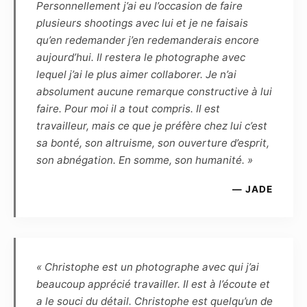
semaines, par voie numérique, les
Personnellement j’ai eu l’occasion de faire
photographies de la séance. La haute définition
plusieurs shootings avec lui et je ne faisais
(dossier HD) permettra de faire des
qu’en redemander j’en redemanderais encore
impressions non lucratives, sans contrainte de
aujourd’hui. Il restera le photographe avec
temps ou de quantité, tandis que la basse
lequel j’ai le plus aimer collaborer. Je n’ai
définition, marquée par le photographe, pourra
absolument aucune remarque constructive à lui
être diffusée sur Internet dans le cadre du
faire. Pour moi il a tout compris. Il est
cercle privé et familial, ou de la promotion
travailleur, mais ce que je préfère chez lui c’est
personnelle du modèle, dans un but non
sa bonté, son altruisme, son ouverture d’esprit,
commercial.
son abnégation. En somme, son humanité. »
— JADE
Article 5
Le Modèle confirme que, quel que soit
l’utilisation, le genre ou l’importance de la
diffusion, la rémunération forfaitaire de ses
prestations est fixée à zéro euro. Cette
« Christophe est un photographe avec qui j’ai
rémunération est définitive, et le Modèle
beaucoup apprécié travailler. Il est à l’écoute et
reconnaît être entièrement rempli de son droit
a le souci du détail. Christophe est quelqu’un de