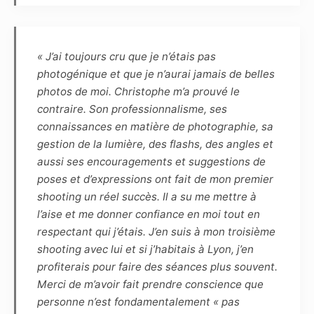
photographies réalisées dans le cadre du
présent contrat. Les photographies pourront
ainsi être reproduites en partie ou en totalité
« J’ai toujours cru que je n’étais pas
sur tout support (notamment numérique,
photogénique et que je n’aurai jamais de belles
papier, magnétique, textile, plastique,
photos de moi. Christophe m’a prouvé le
céramique, etc.) et intégrées à tout autre
contraire. Son professionnalisme, ses
matériel (tel que photographie, dessin,
connaissances en matière de photographie, sa
illustration, peinture, vidéo, animations, etc.)
gestion de la lumière, des flashs, des angles et
connus ou à venir.
aussi ses encouragements et suggestions de
poses et d’expressions ont fait de mon premier
Article 7
shooting un réel succès. Il a su me mettre à
Les éventuels commentaires, titres ou
l’aise et me donner confiance en moi tout en
légendes accompagnant la reproduction ou la
respectant qui j’étais. J’en suis à mon troisième
représentation de la ou de ces photographies
shooting avec lui et si j’habitais à Lyon, j’en
ne devront pas porter atteinte à la réputation
profiterais pour faire des séances plus souvent.
ou à la vie privée du modèle et réciproquement.
Merci de m’avoir fait prendre conscience que
personne n’est fondamentalement « pas
Article 8