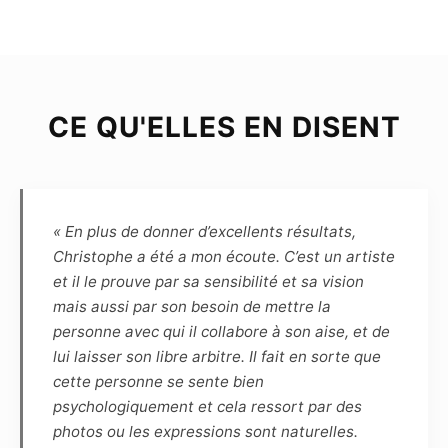
Le Modèle déclare être majeur (plus de dix-huit
ans) ou mineur mais dans ce cas être
représenté par un représentant légal, et poser
librement et volontairement pour chacune des
photographies prises par le Photographe.
CE QU'ELLES EN DISENT
Chaque séance de prise de vue est soit libre,
soit thématique ; dans ce dernier cas, le Modèle
et le Photographe s’engagent à se consulter
préalablement en définissant les spécificités et
contraintes afin que chacun s’y prépare.
« En plus de donner d’excellents résultats,
Christophe a été a mon écoute. C’est un artiste
Article 4
et il le prouve par sa sensibilité et sa vision
Le choix des photographies sera fait
mais aussi par son besoin de mettre la
uniquement par le photographe, sans
personne avec qui il collabore à son aise, et de
engagement sur le nombre. Pour indication,
lui laisser son libre arbitre. Il fait en sorte que
pour une séance de 1h30, une dizaine de
cette personne se sente bien
photos sont généralement retenues.
psychologiquement et cela ressort par des
Le photographe s’engage à remettre sous 5
photos ou les expressions sont naturelles.