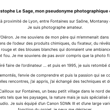
istophe Le Sage, mon pseudonyme photographique est
te à proximité de Lyon, entre Fontaines sur Saône, Montanay 
Je suis photographe amateur.
le d’Oléron. Je me souviens de mon père qui m’emmenait dans 
s de l’odeur des produits chimiques, du fixateur, du révéla
e rouge et des blouses blanches qui donnaient une ambiance 
t fou. Je me souviens de pas avoir compris que la photo fix
féré faire de l’ordinateur … et puis en 1995, je suis retombé
emontés, l’envie de comprendre et puis la passion qui se cons
belles rencontres, j’ai appris, j’ai échangé des techniques et
ailloux sur Fontaines, un beau petit village dans le nord de
jets tels que les paysages, la nature mais je suis spécialisé 
udio. Je suis équipé d’un Canon 5DMk III et d’une large vari
fonction du projet, je peux me déplacer.