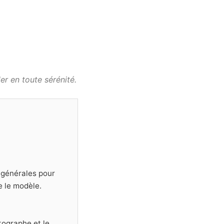
r en toute sérénité.
s générales pour
e le modèle.
tographe et le