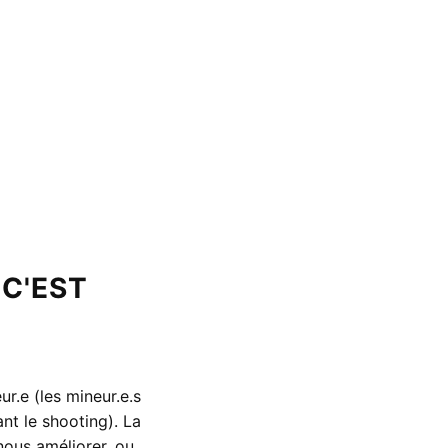
 C'EST
r.e (les mineur.e.s
nt le shooting). La
nous améliorer, ou