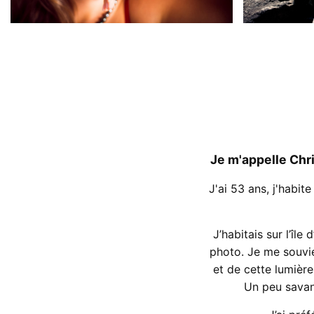
Je m'appelle Chr
J'ai 53 ans, j'habi
J’habitais sur l’î
photo. Je me souvien
et de cette lumièr
Un peu savan