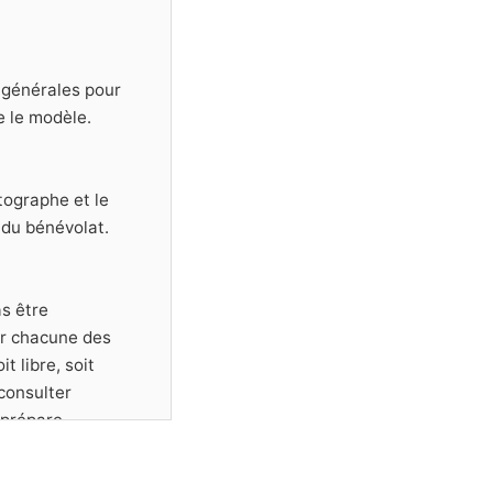
s générales pour
e le modèle.
tographe et le
 du bénévolat.
s être
ur chacune des
 libre, soit
consulter
 prépare.