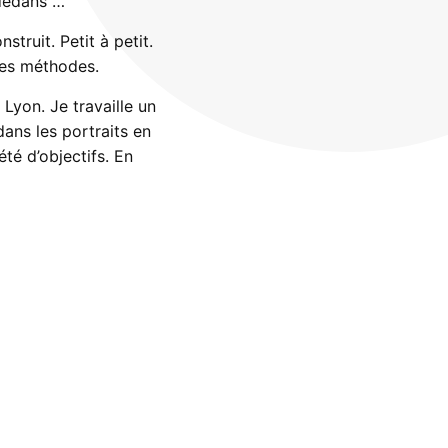
 dedans …
truit. Petit à petit.
 des méthodes.
 Lyon. Je travaille un
dans les portraits en
été d’objectifs. En