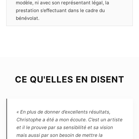
modèle, ni avec son représentant légal, la
prestation s’effectuant dans le cadre du
bénévolat.
Article 3
Le Modèle déclare être majeur (plus de dix-huit
ans) ou mineur mais dans ce cas être
représenté par un représentant légal, et poser
librement et volontairement pour chacune des
photographies prises par le Photographe.
CE QU'ELLES EN DISENT
Chaque séance de prise de vue est soit libre,
soit thématique ; dans ce dernier cas, le Modèle
et le Photographe s’engagent à se consulter
préalablement en définissant les spécificités et
contraintes afin que chacun s’y prépare.
« En plus de donner d’excellents résultats,
Christophe a été a mon écoute. C’est un artiste
Article 4
et il le prouve par sa sensibilité et sa vision
Le choix des photographies sera fait
mais aussi par son besoin de mettre la