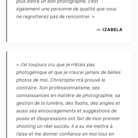
plus d’être un bon photographe, c’est
cèdent réciproquement les droits d’utilisation
également une personne de qualité que vous
des photographies réalisées lors de la séance
ne regretterez pas de rencontrer. »
pour une durée de 10 ans à reconduction tacite,
et dès lors sont autorisés à fixer, reproduire et
— IZABELA
communiquer par tout moyen technique les
photographies réalisées dans le cadre du
présent contrat. Les photographies pourront
ainsi être reproduites en partie ou en totalité
« J’ai toujours cru que je n’étais pas
sur tout support (notamment numérique,
photogénique et que je n’aurai jamais de belles
papier, magnétique, textile, plastique,
photos de moi. Christophe m’a prouvé le
céramique, etc.) et intégrées à tout autre
contraire. Son professionnalisme, ses
matériel (tel que photographie, dessin,
connaissances en matière de photographie, sa
illustration, peinture, vidéo, animations, etc.)
gestion de la lumière, des flashs, des angles et
connus ou à venir.
aussi ses encouragements et suggestions de
poses et d’expressions ont fait de mon premier
Article 7
shooting un réel succès. Il a su me mettre à
Les éventuels commentaires, titres ou
l’aise et me donner confiance en moi tout en
légendes accompagnant la reproduction ou la