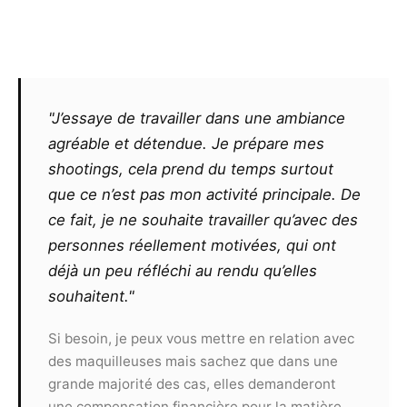
Photographe par l’apposition en marge sur l’un
des bords intérieurs de la photographie elle-
même de l’inscription suivante : « © année de la
photographie – photo Christophe Le Sage –
www.christophelesage.fr ».
"J’essaye de travailler dans une ambiance
agréable et détendue. Je prépare mes
Le photographe ne pourra exiger un
shootings, cela prend du temps surtout
quelconque commissionnement sur un contrat
que ce n’est pas mon activité principale. De
remporté par le modèle, même s’il l’est grâce
ce fait, je ne souhaite travailler qu’avec des
aux seules photos qu’il aura réalisées ou
personnes réellement motivées, qui ont
retouchées. De même, il ne pourra exiger aucun
partage des éventuels gains ou prix remportés
déjà un peu réfléchi au rendu qu’elles
par le modèle suite à la présentation de clichés
souhaitent."
à un concours.
Toute utilisation commerciale des
Si besoin, je peux vous mettre en relation avec
photographies devra faire l’objet d’un nouveau
des maquilleuses mais sachez que dans une
contrat et ne pourra pas s’effectuer sans
grande majorité des cas, elles demanderont
l’accord des deux parties.
une compensation financière pour la matière