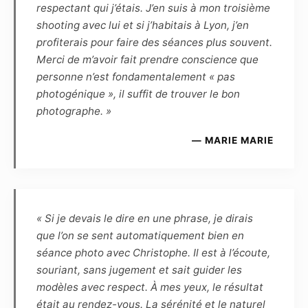
respectant qui j’étais. J’en suis à mon troisième
représentation de la ou de ces photographies
shooting avec lui et si j’habitais à Lyon, j’en
ne devront pas porter atteinte à la réputation
profiterais pour faire des séances plus souvent.
ou à la vie privée du modèle et réciproquement.
Merci de m’avoir fait prendre conscience que
personne n’est fondamentalement « pas
Article 8
photogénique », il suffit de trouver le bon
Le Photographe et le Modèle s’autorisent
photographe. »
mutuellement l’usage à des fins
promotionnelles, et à titre gracieux, de toutes
— MARIE MARIE
les photographies réalisées par le Photographe
et mettant en scène le Modèle :
– d’une part, le Modèle autorise l’exposition
virtuelle des photographies sur les pages et
sites Internet du Photographe, ainsi que
« Si je devais le dire en une phrase, je dirais
l’exposition publique des photographies (par
que l’on se sent automatiquement bien en
exemple lors d’une exposition dans un lieu
séance photo avec Christophe. Il est à l’écoute,
public ou privé, galerie, salon, concours, etc.).
souriant, sans jugement et sait guider les
Le modèle ne pourra exiger aucun partage des
modèles avec respect. À mes yeux, le résultat
éventuels gains ou prix remportés en cas de
était au rendez-vous. La sérénité et le naturel