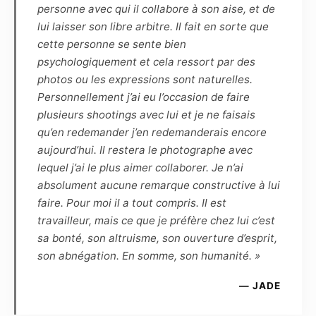
uniquement par le photographe, sans
personne avec qui il collabore à son aise, et de
engagement sur le nombre. Pour indication,
lui laisser son libre arbitre. Il fait en sorte que
pour une séance de 1h30, une dizaine de
cette personne se sente bien
photos sont généralement retenues.
psychologiquement et cela ressort par des
Le photographe s’engage à remettre sous 5
photos ou les expressions sont naturelles.
semaines, par voie numérique, les
Personnellement j’ai eu l’occasion de faire
photographies de la séance. La haute définition
plusieurs shootings avec lui et je ne faisais
(dossier HD) permettra de faire des
qu’en redemander j’en redemanderais encore
impressions non lucratives, sans contrainte de
aujourd’hui. Il restera le photographe avec
temps ou de quantité, tandis que la basse
lequel j’ai le plus aimer collaborer. Je n’ai
définition, marquée par le photographe, pourra
absolument aucune remarque constructive à lui
être diffusée sur Internet dans le cadre du
faire. Pour moi il a tout compris. Il est
cercle privé et familial, ou de la promotion
travailleur, mais ce que je préfère chez lui c’est
personnelle du modèle, dans un but non
sa bonté, son altruisme, son ouverture d’esprit,
commercial.
son abnégation. En somme, son humanité. »
— JADE
Article 5
Le Modèle confirme que, quel que soit