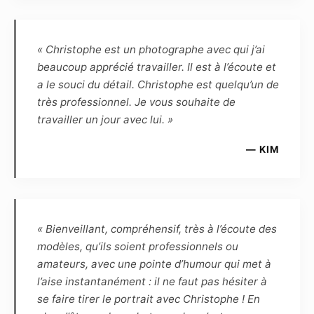
l’utilisation, le genre ou l’importance de la
diffusion, la rémunération forfaitaire de ses
prestations est fixée à zéro euro. Cette
« Christophe est un photographe avec qui j’ai
rémunération est définitive, et le Modèle
beaucoup apprécié travailler. Il est à l’écoute et
reconnaît être entièrement rempli de son droit
a le souci du détail. Christophe est quelqu’un de
et renonce en conséquence à toute demande
très professionnel. Je vous souhaite de
ultérieure de rémunération complémentaire.
travailler un jour avec lui. »
Article 6
— KIM
Le Modèle reconnaît que, de par la loi, le
Photographe, auteur des photos, demeure le
propriétaire inaliénable de toutes les
photographies prises par lui-même, et qu’en
« Bienveillant, compréhensif, très à l’écoute des
conséquence le Modèle ne peut revendiquer
modèles, qu’ils soient professionnels ou
aucune propriété ou droit d’auteur. Le
amateurs, avec une pointe d’humour qui met à
Photographe reconnaît que, de par la loi, le
l’aise instantanément : il ne faut pas hésiter à
Modèle demeure le propriétaire inaliénable de
se faire tirer le portrait avec Christophe ! En
son image. Le Photographe et le Modèle se