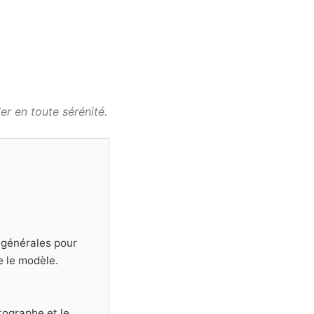
r en toute sérénité.
s générales pour
e le modèle.
tographe et le