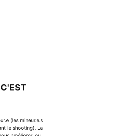
 C'EST
r.e (les mineur.e.s
nt le shooting). La
nous améliorer, ou