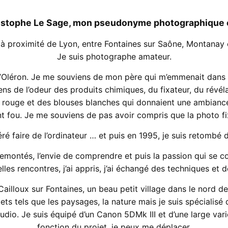
istophe Le Sage, mon pseudonyme photographique est
te à proximité de Lyon, entre Fontaines sur Saône, Montanay 
Je suis photographe amateur.
le d’Oléron. Je me souviens de mon père qui m’emmenait dans 
s de l’odeur des produits chimiques, du fixateur, du révéla
e rouge et des blouses blanches qui donnaient une ambiance 
t fou. Je me souviens de pas avoir compris que la photo fix
féré faire de l’ordinateur … et puis en 1995, je suis retombé
emontés, l’envie de comprendre et puis la passion qui se cons
belles rencontres, j’ai appris, j’ai échangé des techniques et
ailloux sur Fontaines, un beau petit village dans le nord de
jets tels que les paysages, la nature mais je suis spécialisé 
udio. Je suis équipé d’un Canon 5DMk III et d’une large vari
fonction du projet, je peux me déplacer.